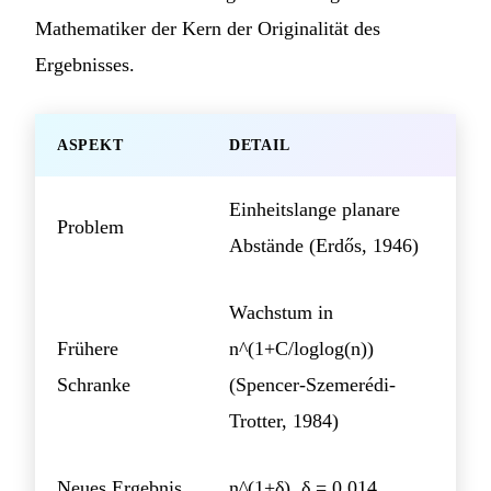
Mathematiker der Kern der Originalität des
Ergebnisses.
ASPEKT
DETAIL
Einheitslange planare
Problem
Abstände (Erdős, 1946)
Wachstum in
Frühere
n^(1+C/loglog(n))
Schranke
(Spencer-Szemerédi-
Trotter, 1984)
Neues Ergebnis
n^(1+δ), δ = 0,014