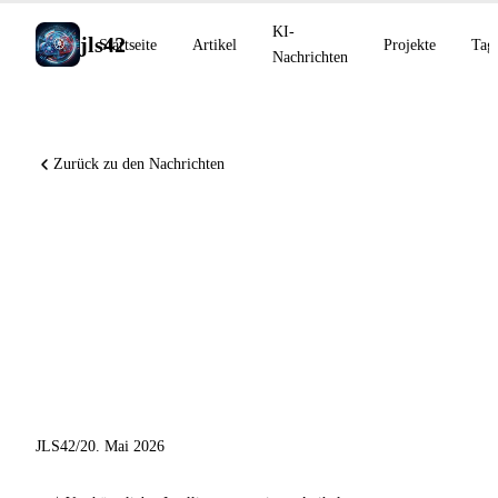
KI-
jls42
Startseite
Artikel
Projekte
Tag
Nachrichten
Zurück zu den Nachrichten
OpenAI widerlegt eine 80
Jahre alte Erdős-Vermutung,
Cohere Command A+ als
Open Source, NVIDIA
Nemotron-Labs-Diffusion
JLS42
/
20. Mai 2026