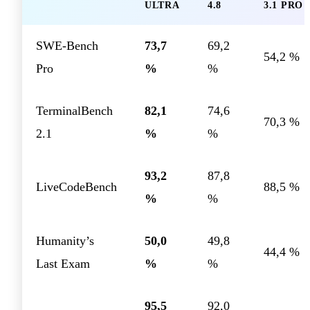
ULTRA
4.8
3.1 PRO
SWE-Bench
73,7
69,2
54,2 %
Pro
%
%
TerminalBench
82,1
74,6
70,3 %
2.1
%
%
93,2
87,8
LiveCodeBench
88,5 %
%
%
Humanity’s
50,0
49,8
44,4 %
Last Exam
%
%
95,5
92,0