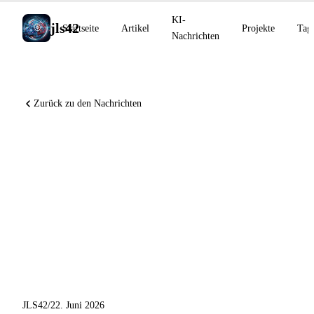
KI-
jls42
Startseite
Artikel
Projekte
Tag
Nachrichten
Zurück zu den Nachrichten
OpenAI erweitert Daybreak
auf Cybersicherheit, Sakana
Fugu beansprucht neue Stufe
auf SWE-Bench, Cursor
bildet ein Modell mit SpaceX
aus
JLS42
/
22. Juni 2026