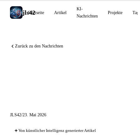
KI-
jls42
Startseite
Artikel
Projekte
Tag
Nachrichten
Zurück zu den Nachrichten
Project Glasswing : 10 000
Schwachstellen, GitHub
Gartner Leader, Mistral
übernimmt Emmi AI
JLS42
/
23. Mai 2026
Von künstlicher Intelligenz generierter Artikel