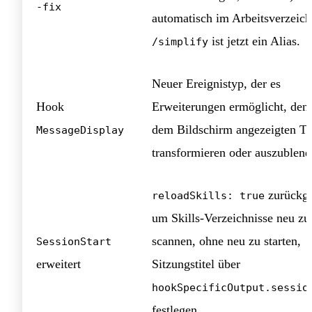
-fix
automatisch im Arbeitsverzeich
ist jetzt ein Alias.
/simplify
Neuer Ereignistyp, der es
Hook
Erweiterungen ermöglicht, den 
dem Bildschirm angezeigten Te
MessageDisplay
transformieren oder auszublend
zurückge
reloadSkills: true
um Skills-Verzeichnisse neu zu
scannen, ohne neu zu starten,
SessionStart
erweitert
Sitzungstitel über
hookSpecificOutput.sessio
festlegen.