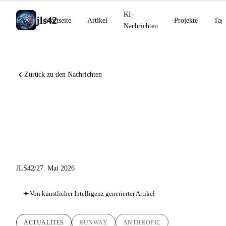
KI-
jls42
Startseite
Artikel
Projekte
Tag
Nachrichten
Zurück zu den Nachrichten
Runway MCP, Claude Code
v2.1.152, OpenAI Private
MCP tunnels
JLS42
/
27. Mai 2026
Von künstlicher Intelligenz generierter Artikel
ACTUALITES
RUNWAY
ANTHROPIC