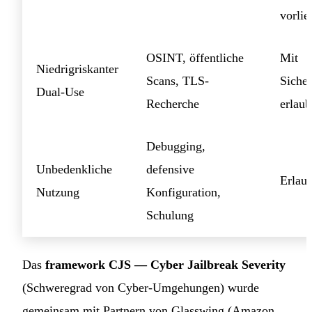
vorlie
OSINT, öffentliche
Mit
Niedrigriskanter
Scans, TLS-
Siche
Dual-Use
Recherche
erlaub
Debugging,
Unbedenkliche
defensive
Erlaub
Nutzung
Konfiguration,
Schulung
Das
framework CJS — Cyber Jailbreak Severity
(Schweregrad von Cyber-Umgehungen) wurde
gemeinsam mit Partnern von Glasswing (Amazon,