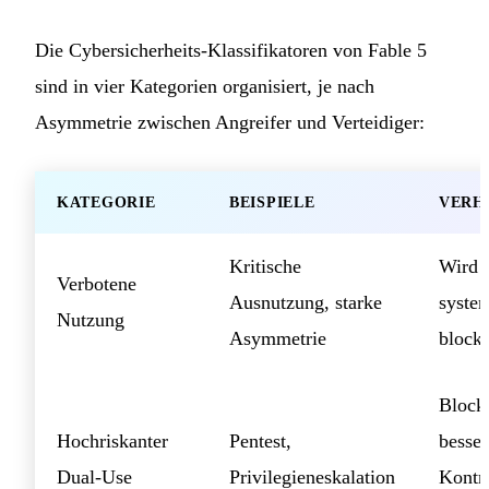
Die Cybersicherheits-Klassifikatoren von Fable 5
sind in vier Kategorien organisiert, je nach
Asymmetrie zwischen Angreifer und Verteidiger:
KATEGORIE
BEISPIELE
VERH
Kritische
Wird
Verbotene
Ausnutzung, starke
system
Nutzung
Asymmetrie
blocki
Blocki
Hochriskanter
Pentest,
besser
Dual-Use
Privilegieneskalation
Kontr