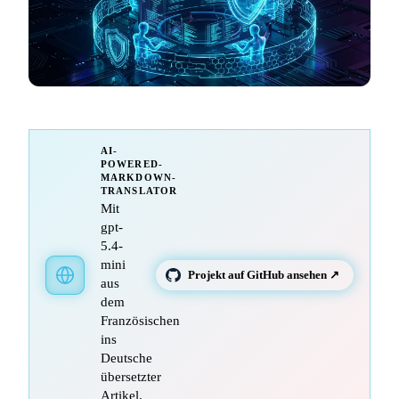
AI-
POWERED-
MARKDOWN-
TRANSLATOR
Mit
gpt-
5.4-
mini
Projekt auf GitHub ansehen ↗
aus
dem
Französischen
ins
Deutsche
übersetzter
Artikel.