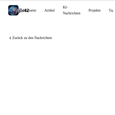
KI-
jls42
Startseite
Artikel
Projekte
Tag
Nachrichten
Zurück zu den Nachrichten
Claude Code v2.1.200
wechselt standardmäßig in
den Manuellen Modus, GLM
5.2 erreicht 80 % von Sonnet
5 zu 20 % des Preises,
Copilot-Session-Streaming in
der Vorschau