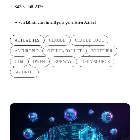
JLS42
/
3. Juli 2026
Von künstlicher Intelligenz generierter Artikel
ACTUALITES
CLAUDE
CLAUDE-CODE
ANTHROPIC
GITHUB-COPILOT
TOGETHER
GLM
QWEN
RUNWAY
OPEN-SOURCE
SECURITE