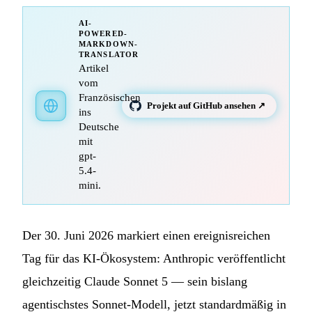
AI-
POWERED-
MARKDOWN-
TRANSLATOR
Artikel
vom
Französischen
Projekt auf GitHub ansehen ↗
ins
Deutsche
mit
gpt-
5.4-
mini.
Der 30. Juni 2026 markiert einen ereignisreichen
Tag für das KI-Ökosystem: Anthropic veröffentlicht
gleichzeitig Claude Sonnet 5 — sein bislang
agentischstes Sonnet-Modell, jetzt standardmäßig in