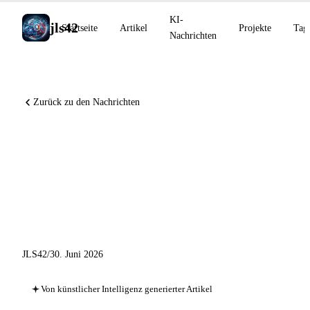
KI-
jls42
Startseite
Artikel
Projekte
Tag
Nachrichten
Zurück zu den Nachrichten
Claude Sonnet 5 auf allen
Plänen verfügbar, Claude
Science in Beta, Amp startet
die Orbs
JLS42
/
30. Juni 2026
Von künstlicher Intelligenz generierter Artikel