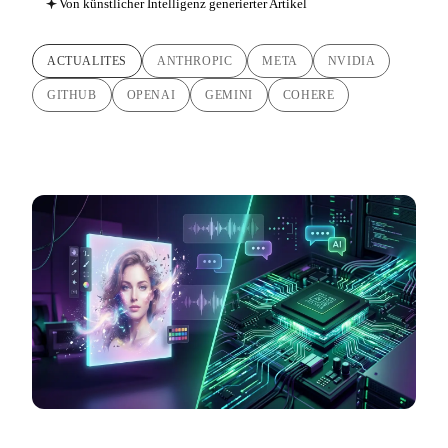
Von künstlicher Intelligenz generierter Artikel
ACTUALITES
ANTHROPIC
META
NVIDIA
GITHUB
OPENAI
GEMINI
COHERE