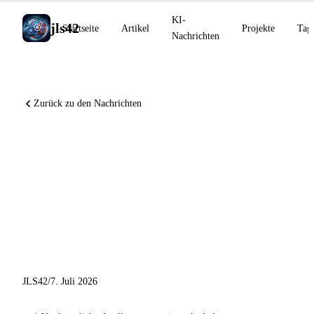
KI-
jls42
Startseite
Artikel
Projekte
Tag
Nachrichten
Zurück zu den Nachrichten
Meta bringt seine Muse-
Modelle auf den Markt,
NVIDIA enthüllt die Vera-
CPU für KI-Agenten, Claude
Cowork auf Mobilgeräten
JLS42
/
7. Juli 2026