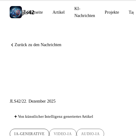
KI-
jls42
Startseite
Artikel
Projekte
Tag
Nachrichten
Zurück zu den Nachrichten
Generative KI Dezember
2025: Video, Bild, Audio im
Aufwind
JLS42
/
22. Dezember 2025
Von künstlicher Intelligenz generierter Artikel
IA-GENERATIVE
VIDEO-IA
AUDIO-IA