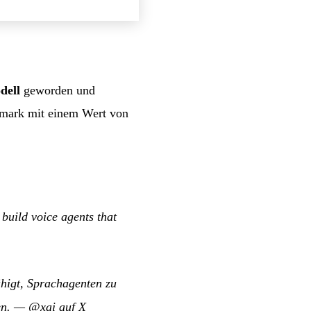
dell
geworden und
hmark mit einem Wert von
build voice agents that
ähigt, Sprachagenten zu
n.
—
@xai auf X