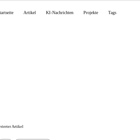
tartseite
Artikel
KI-Nachrichten
Projekte
Tags
mber 2025: Grok Voi
Partnerschaft mit El 
rierter Artikel