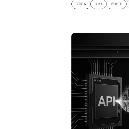
GROK
XAI
VOICE