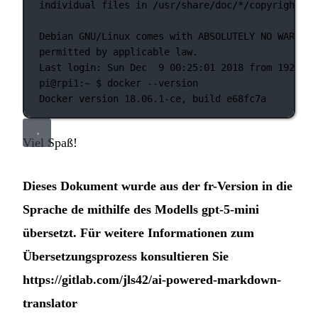
individual
files
in
/usr/share/doc/
*
/copyright.
Debian
GNU/Linux
comes
with
ABSOLUTELY
NO
WARRANT
permitted
by
applicable
law.
Last
login:
Sun
Dec
9
00:25:01
2018
from
192.168
pi@rpi1:~
 $ 
docker
--version
Docker
version
18.06.1-ce,
build
e68fc7a
Viel Spaß!
Dieses Dokument wurde aus der fr-Version in die
Sprache de mithilfe des Modells gpt-5-mini
übersetzt. Für weitere Informationen zum
Übersetzungsprozess konsultieren Sie
https://gitlab.com/jls42/ai-powered-markdown-
translator