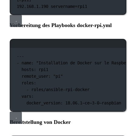
192.168.1.190
servername=rpi1
Vorbereitung des Playbooks docker-rpi.yml
Terminal-Fenster
---
-
name:
"Installation de Docker sur le Raspberry 
hosts:
rpi1
remote_user:
"pi"
roles:
-
roles/ansible-rpi-docker
vars:
docker_version:
18.06.1~ce~3-0~raspbian
Bereitstellung von Docker