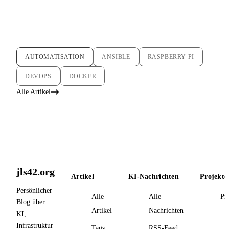
AUTOMATISATION
ANSIBLE
RASPBERRY PI
DEVOPS
DOCKER
Alle Artikel
jls42.org
Artikel
KI-Nachrichten
Projekte
Persönlicher
Alle
Alle
Pr
Blog über
Artikel
Nachrichten
KI,
Infrastruktur
Tags
RSS-Feed