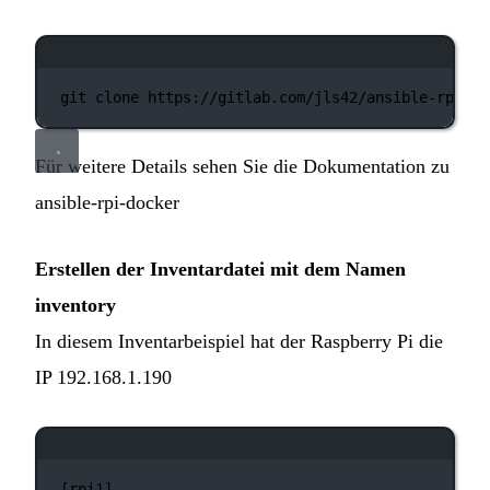
Terminal-Fenster
git
clone
https://gitlab.com/jls42/ansible-rpi-do
Für weitere Details sehen Sie die Dokumentation zu
ansible-rpi-docker
Erstellen der Inventardatei mit dem Namen
inventory
In diesem Inventarbeispiel hat der Raspberry Pi die
IP 192.168.1.190
Terminal-Fenster
[rpi1]