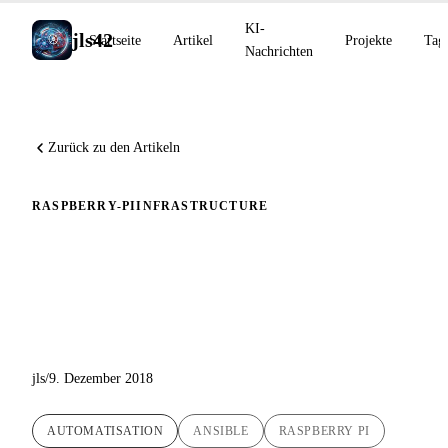
KI-
jls42
Startseite
Artikel
Projekte
Tag
Nachrichten
Zurück zu den Artikeln
RASPBERRY-PI
INFRASTRUCTURE
Automatische Installation von
Docker auf dem Raspberry Pi
mit Ansible
jls
/
9. Dezember 2018
AUTOMATISATION
ANSIBLE
RASPBERRY PI