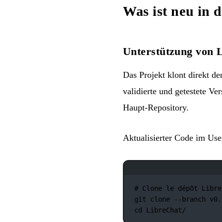
Was ist neu in 
Unterstützung von L
Das Projekt klont direkt d
validierte und getestete 
Haupt-Repository.
Aktualisierter Code im Use
# Clone le dépôt Libre
git
clone
--branch
v0.
cd
LibreChat/