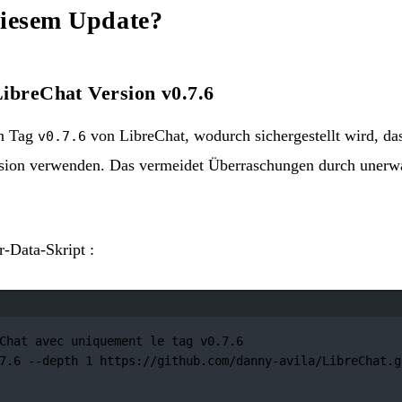
diesem Update?
ibreChat Version v0.7.6
en Tag
von LibreChat, wodurch sichergestellt wird, da
v0.7.6
Version verwenden. Das vermeidet Überraschungen durch uner
r-Data-Skript :
Terminal-Fenster
Chat avec uniquement le tag v0.7.6
7.6
--depth
1
https://github.com/danny-avila/LibreChat.g