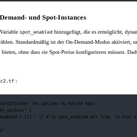
Demand- und Spot-Instances
 Variable
hinzugefügt, die es ermöglicht, dyn
spot_enabled
hlen. Standardmäßig ist der On-Demand-Modus aktiviert, u
bieten, ohne dass sie Spot-Preise konfigurieren müssen. Dadur
:
ec2.tf
conditionner les options du marché Spot
et_options"
 {
enabled 
?
 [
1
] 
:
 [] 
# Si spot_enabled est true, le bloc e
t"