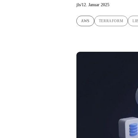
jls
/
12. Januar 2025
AWS
TERRAFORM
LI