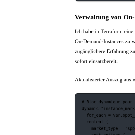
Verwaltung von On-
Ich habe in Terraform eine
On-Demand-Instances zu wä
zugänglichere Erfahrung zu 
sofort einsatzbereit.
Aktualisierter Auszug aus
# Bloc dynamique pour 
dynamic
"instance_mark
for_each
=
var
.
spot_
content
 {
market_type
=
"spo
spot_options
 {