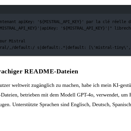
Terminal-Fenster
ntenant apiKey: '${MISTRAL_API_KEY}' par la clé réelle d
MISTRAL_API_KEY}'|apiKey: '${
MISTRAL_API_KEY
}'|"
librech
our Mistral
ral/,/default:/ s|default:.*|default: [\'mistral-tiny
\'
,
rachiger README-Dateien
utzer weltweit zugänglich zu machen, habe ich mein
KI-gestü
-Dateien
, betrieben mit dem Modell GPT-4o, verwendet, u
gen. Unterstützte Sprachen sind Englisch, Deutsch, Spanisch