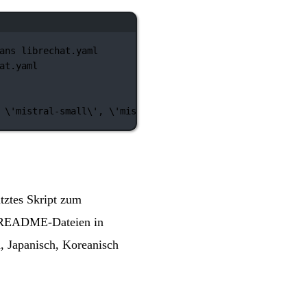
ans librechat.yaml
at.yaml
\'
mistral-small
\'
,
\'
mistral-medium
\'
,
\'
mistral-large-
tztes Skript zum
m README-Dateien in
, Japanisch, Koreanisch