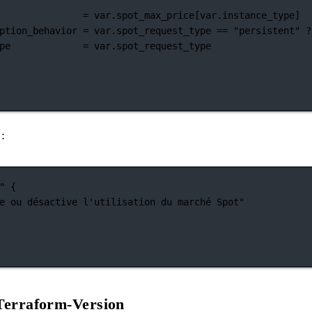
=
var
.
spot_max_price[var
.
instance_type]
ption_behavior
=
var
.
spot_request_type 
==
"persistent"
?
pe
=
var
.
spot_request_type
:
"
 {
e ou désactive l'utilisation du marché Spot"
Terraform-Version