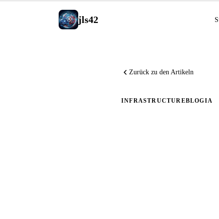
jls42
S
Zurück zu den Artikeln
INFRASTRUCTURE
BLOG
IA
Aktualisi
v0.7.6 mi
auf AWS