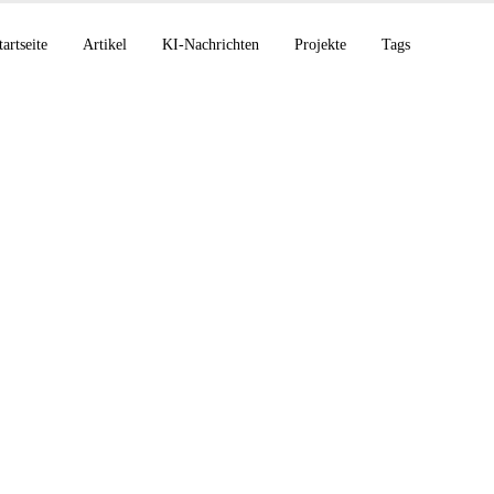
tartseite
Artikel
KI-Nachrichten
Projekte
Tags
erung: LibreChat Ver
t automatischer Berei
 EC2