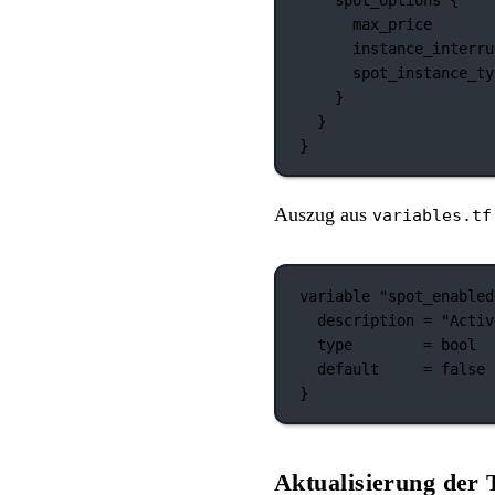
max_price
instance_interru
spot_instance_ty
}
}
}
Auszug aus
variables.tf
variable
"spot_enabled
description
=
"Activ
type
=
bool
default
=
false
}
Aktualisierung der 