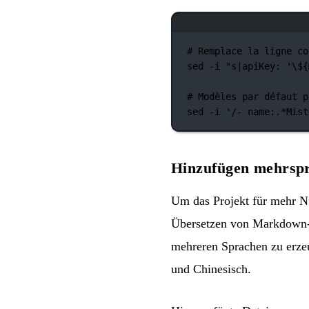
# Remplace la ligne co
sed
-i
"s|apiKey: '
\$
{
# Modèles par défaut p
sed
-i
'/- name:.*Mist
Hinzufügen mehrsp
Um das Projekt für mehr N
Übersetzen von Markdown
mehreren Sprachen zu erzeu
und Chinesisch.