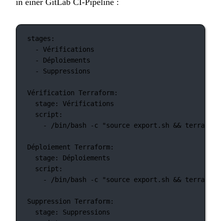
in einer GitLab CI-Pipeline :
stages
:
- 
Vérifications
- 
Déploiements
- 
Suppressions
Vérification Terraform
:
stage
: 
Vérifications
script
:
- 
/bin/bash -c "source export.sh && terraform
Déploiement Terraform
:
stage
: 
Déploiements
script
:
- 
/bin/bash -c "source export.sh && terraform
Suppression Terraform
:
stage
: 
Suppressions