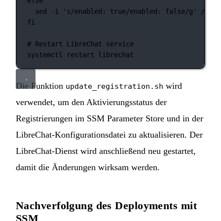
else
sed
-i
's/enabled: true/enabled: false/g'
/opt/
fi
# Restart LibreChat service
systemctl
restart
librechat
Die Funktion
wird
update_registration.sh
verwendet, um den Aktivierungsstatus der
Registrierungen im SSM Parameter Store und in der
LibreChat-Konfigurationsdatei zu aktualisieren. Der
LibreChat-Dienst wird anschließend neu gestartet,
damit die Änderungen wirksam werden.
Nachverfolgung des Deployments mit
SSM