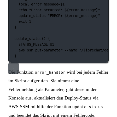
local
 error_message
=
$1
echo
"Error occurred: ${
error_message
}"
update_status
"ERROR: ${
error_message
}"
exit
1
}
update_status
() {
STATUS_MESSAGE
=
$1
aws
ssm
put-parameter
--name
"/librechat/deploy
}
Die Funktion
wird bei jedem Fehler
error_handler
im Skript aufgerufen. Sie nimmt eine
Fehlermeldung als Parameter, gibt diese in der
Konsole aus, aktualisiert den Deploy-Status via
AWS SSM mithilfe der Funktion
update_status
und beendet das Skript mit einem Fehlercode.