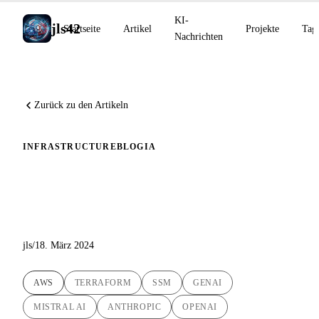
KI-
jls42
Startseite
Artikel
Projekte
Tag
Nachrichten
Zurück zu den Artikeln
INFRASTRUCTURE
BLOG
IA
Automatisierte Bereitstellung
von LibreChat auf AWS EC2
jls
/
18. März 2024
AWS
TERRAFORM
SSM
GENAI
MISTRAL AI
ANTHROPIC
OPENAI