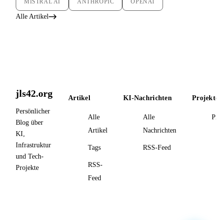
MISTRAL AI
ANTHROPIC
OPENAI
Alle Artikel
jls42.org
Artikel
KI-Nachrichten
Projekte
Persönlicher
Alle
Alle
Pr
Blog über
Artikel
Nachrichten
KI,
Infrastruktur
Tags
RSS-Feed
und Tech-
RSS-
Projekte
Feed