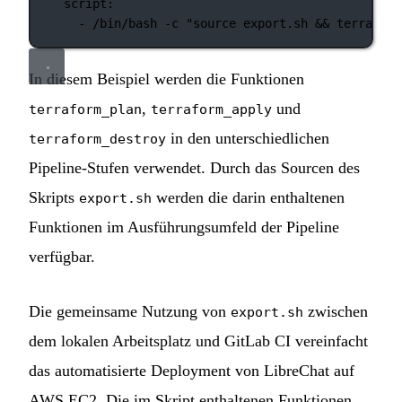
script
:
- 
/bin/bash -c "source export.sh && terraform
In diesem Beispiel werden die Funktionen
,
und
terraform_plan
terraform_apply
in den unterschiedlichen
terraform_destroy
Pipeline-Stufen verwendet. Durch das Sourcen des
Skripts
werden die darin enthaltenen
export.sh
Funktionen im Ausführungsumfeld der Pipeline
verfügbar.
Die gemeinsame Nutzung von
zwischen
export.sh
dem lokalen Arbeitsplatz und GitLab CI vereinfacht
das automatisierte Deployment von LibreChat auf
AWS EC2. Die im Skript enthaltenen Funktionen