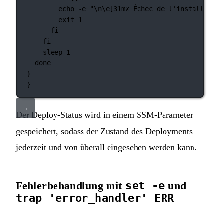
echo
-e
"\n\e[31m✗ Échec de l'installatio
exit
1
fi
fi
sleep
1
done
}
}
Der Deploy-Status wird in einem SSM-Parameter
gespeichert, sodass der Zustand des Deployments
jederzeit und von überall eingesehen werden kann.
Fehlerbehandlung mit
set -e
und
trap 'error_handler' ERR