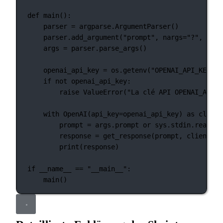
def
main
():
parser 
=
 argparse.ArgumentParser()
parser.add_argument(
"prompt"
, 
nargs
=
"?"
, 
help
args 
=
 parser.parse_args()
openai_api_key 
=
 os.getenv(
"OPENAI_API_KEY"
)
if
not
 openai_api_key:
raise
ValueError
(
"La clé API OPENAI_API_K
with
 OpenAI(
api_key
=
openai_api_key) 
as
 client
prompt 
=
 args.prompt 
or
 sys.stdin.read()
response 
=
 get_response(prompt, client)
print
(response)
if
__name__
==
"__main__"
:
main()