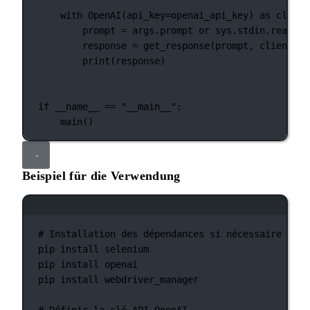
with
 OpenAI(
api_key
=
openai_api_key) 
as
 client
prompt 
=
 args.prompt 
or
 sys.stdin.read()
response 
=
 get_response(prompt, client)
print
(response)
if
__name__
==
"__main__"
:
main()
Beispiel für die Verwendung
Terminal-Fenster
# Installation des dépendances si nécessaire :
pip
install
selenium
pip
install
openai
pip
install
webdriver_manager