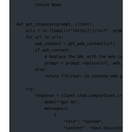
return
None
def
get_response
(prompt, client):
urls 
=
 re.findall(
r
"
(
https
?
://
\S
+
)
"
, prompt)
for
 url 
in
 urls:
web_content 
=
 get_web_content(url)
if
 web_content:
# Replace the URL with the web conten
prompt 
=
 prompt.replace(url, web_cont
else
:
return
f
"Erreur: Le contenu web pour 
try
:
response 
=
 client.chat.completions.create
model
=
"gpt-4o"
,
messages
=
[
{
"role"
: 
"system"
,
"content"
: 
"Vous discutez ave