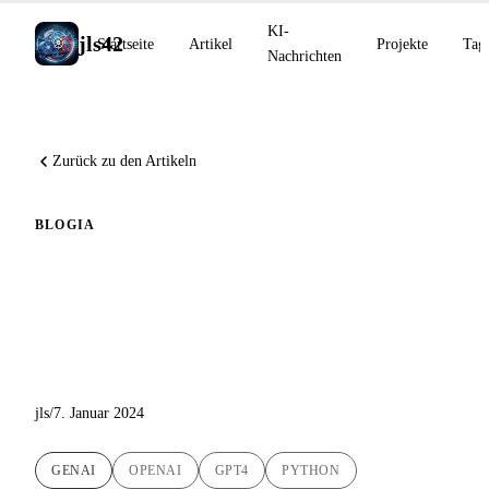
KI-
jls42
Startseite
Artikel
Projekte
Tag
Nachrichten
Zurück zu den Artikeln
BLOG
IA
Ein praxisorientierter Ansatz
mit Python und der OpenAI-
API
jls
/
7. Januar 2024
GENAI
OPENAI
GPT4
PYTHON