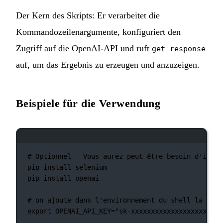
Der Kern des Skripts: Er verarbeitet die
Kommandozeilenargumente, konfiguriert den
Zugriff auf die OpenAI-API und ruft
get_response
auf, um das Ergebnis zu erzeugen und anzuzeigen.
Beispiele für die Verwendung
Terminal-Fenster
# Optionnel - Vous aurez peut être besoin d'insta
pip
install
selenium
pip
install
openai
# on ajoute dans l'environnement du shell la clé 
export
 OPENAI_API_KEY
=
"sk-xxxxxxxxxxxxxxxxxxxxxxx