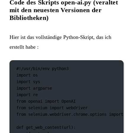
Code des Skripts open-ai.py (veraltet
mit den neuesten Versionen der
Bibliotheken)
Hier ist das vollständige Python-Skript, das ich
erstellt habe :
#!/usr/bin/env python3
import
 os
import
 sys
import
 argparse
import
 re
from
 openai 
import
 OpenAI
from
 selenium 
import
 webdriver
from
 selenium.webdriver.chrome.options 
import
 Opt
def
get_web_content
(url):