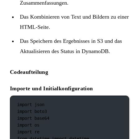
Zusammenfassungen.
Das Kombinieren von Text und Bildern zu einer
HTML-Seite.
Das Speichern des Ergebnisses in S3 und das
Aktualisieren des Status in DynamoDB.
Codeaufteilung
Importe und Initialkonfiguration
import
 json
import
 boto3
import
 base64
import
 os
import
 re
from
 datetime 
import
 datetime