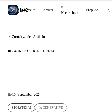
KI-
jls42
Startseite
Artikel
Projekte
Tag
Nachrichten
Zurück zu den Artikeln
BLOG
INFRASTRUCTURE
IA
Kinder­geschichten mit
generativer KI erstellen: Das
StoryPixAI-Abenteuer
jls
/
16. September 2024
STORYPIXAI
IA GÉNÉRATIVE