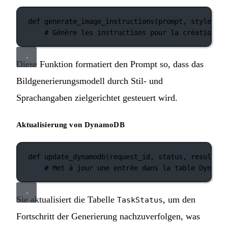
def
generate_image_instructions
(prompt, style, la
# Génère les instructions pour la création d'
Diese Funktion formatiert den Prompt so, dass das
Bildgenerierungsmodell durch Stil- und
Sprachangaben zielgerichtet gesteuert wird.
Aktualisierung von DynamoDB
def
update_dynamodb
(request_id, status, result_ur
# Met à jour une entrée dans la table DynamoD
Sie aktualisiert die Tabelle
, um den
TaskStatus
Fortschritt der Generierung nachzuverfolgen, was