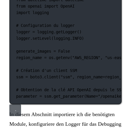
from
 openai 
import
 OpenAI
import
 logging
# Configuration du logger
logger 
=
 logging.getLogger()
logger.setLevel(logging.
INFO
)
generate_images 
=
False
region_name 
=
 os.getenv(
"AWS_REGION"
, 
"us-east-1"
# Création d'un client SSM
ssm 
=
 boto3.client(
"ssm"
, 
region_name
=
region_name
# Obtention de la clé API OpenAI depuis le SSM
parameter 
=
 ssm.get_parameter(
Name
=
"/openaikey"
, 
In diesem Abschnitt importiere ich die benötigten
Module, konfiguriere den Logger für das Debugging