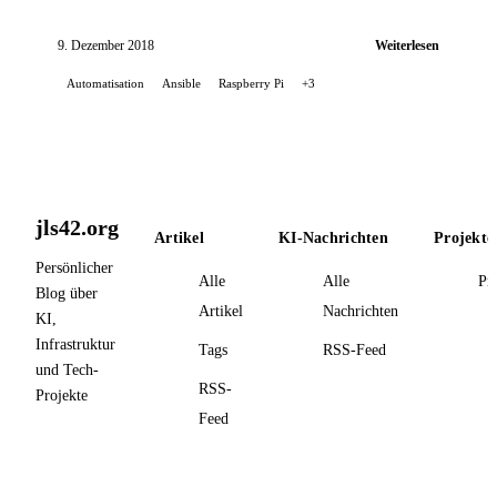
automatisiert, mithilfe einer selbst erstellten Rolle.
9. Dezember 2018
Weiterlesen
Automatisation
Ansible
Raspberry Pi
+3
jls42.org
Artikel
KI-Nachrichten
Projekte
Persönlicher
Alle
Alle
Pr
Blog über
Artikel
Nachrichten
KI,
Infrastruktur
Tags
RSS-Feed
und Tech-
RSS-
Projekte
Feed