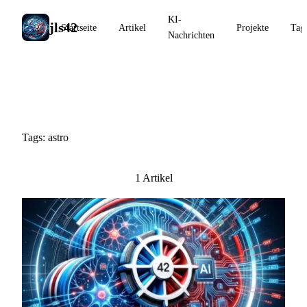
KI-
jls42
Startseite
Artikel
Projekte
Tag
Nachrichten
#astro
Tags: astro
1 Artikel