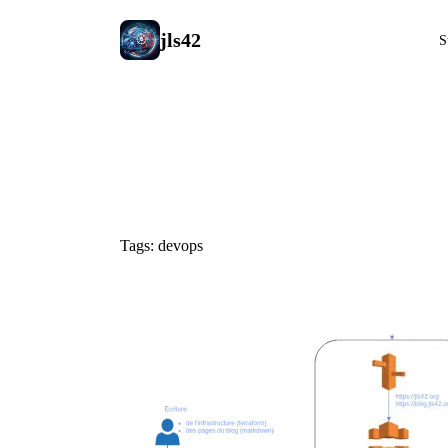
jls42
S
#devops
Tags: devops