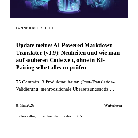
/
IA
INFRASTRUCTURE
Update meines AI-Powered Markdown
Translator (v1.9): Neuheiten und wie man
auf sauberen Code zielt, ohne in KI-
Pairing selbst alles zu prüfen
75 Commits, 3 Produktneuheiten (Post-Translation-
Validierung, mehrpositionale Übersetzungsnotiz,
Modus --news) und ein industrietauglicher Qualitäts-
Stack (14 Hooks, 229 Tests, KI-gestütztes PR-Review),
8. Mai 2026
Weiterlesen
um auf sauberen Code zu zielen, wenn ein Projekt zu
vibe-coding
claude-code
codex
+15
100 % im KI-Pairing entwickelt wird.