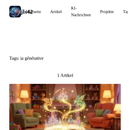
KI-
jls42
Startseite
Artikel
Projekte
Tag
Nachrichten
#ia générative
Tags: ia générative
1 Artikel