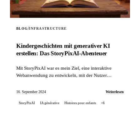
/
BLOG
INFRASTRUCTURE
Kinder­geschichten mit generativer KI
erstellen: Das StoryPixAI-Abenteuer
Mit StoryPixAI war es mein Ziel, eine interaktive
Webanwendung zu entwickeln, mit der Nutzer
Kindergeschichten generieren können, angereichert
durch ...
16. September 2024
Weiterlesen
StoryPixAI
IA générative
Histoires pour enfants
+6