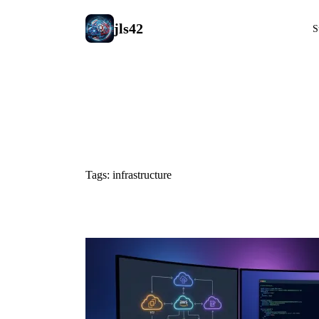
jls42
S
#infrastruc
Tags: infrastructure