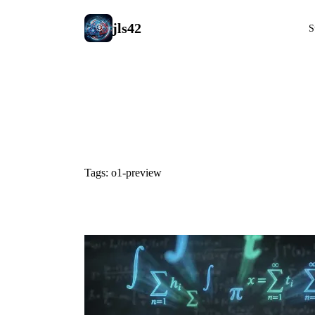
jls42
S
#o1-preview
Tags: o1-preview