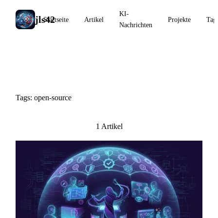
KI-
jls42
Startseite
Artikel
Projekte
Tag
Nachrichten
#open-source
Tags: open-source
1 Artikel