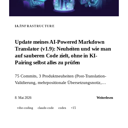
/
IA
INFRASTRUCTURE
Update meines AI-Powered Markdown
Translator (v1.9): Neuheiten und wie man
auf sauberen Code zielt, ohne in KI-
Pairing selbst alles zu prüfen
75 Commits, 3 Produktneuheiten (Post-Translation-
Validierung, mehrpositionale Übersetzungsnotiz,
Modus --news) und ein industrietauglicher Qualitäts-
Stack (14 Hooks, 229 Tests, KI-gestütztes PR-Review),
8. Mai 2026
Weiterlesen
um auf sauberen Code zu zielen, wenn ein Projekt zu
vibe-coding
claude-code
codex
+15
100 % im KI-Pairing entwickelt wird.