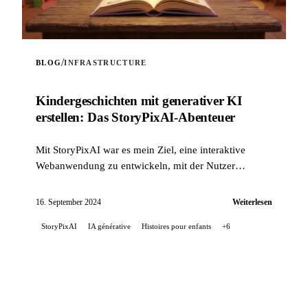
/
BLOG
INFRASTRUCTURE
Kinder­geschichten mit generativer KI
erstellen: Das StoryPixAI-Abenteuer
Mit StoryPixAI war es mein Ziel, eine interaktive
Webanwendung zu entwickeln, mit der Nutzer
Kindergeschichten generieren können, angereichert
durch ...
16. September 2024
Weiterlesen
StoryPixAI
IA générative
Histoires pour enfants
+6