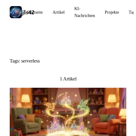
KI-
jls42
Startseite
Artikel
Projekte
Tag
Nachrichten
#serverless
Tags: serverless
1 Artikel