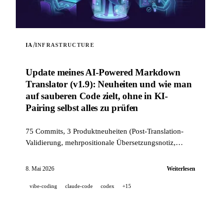
/
IA
INFRASTRUCTURE
Update meines AI-Powered Markdown
Translator (v1.9): Neuheiten und wie man
auf sauberen Code zielt, ohne in KI-
Pairing selbst alles zu prüfen
75 Commits, 3 Produktneuheiten (Post-Translation-
Validierung, mehrpositionale Übersetzungsnotiz,
Modus --news) und ein industrietauglicher Qualitäts-
Stack (14 Hooks, 229 Tests, KI-gestütztes PR-Review),
8. Mai 2026
Weiterlesen
um auf sauberen Code zu zielen, wenn ein Projekt zu
vibe-coding
claude-code
codex
+15
100 % im KI-Pairing entwickelt wird.