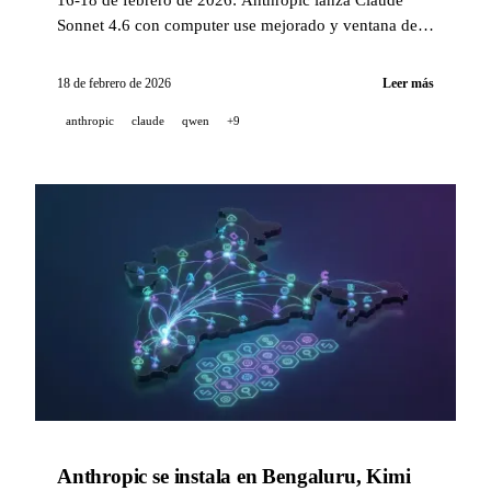
Sonnet 4.6 con computer use mejorado y ventana de
1M tokens. Qwen publica Qwen3.5-397B en peso
abierto Apache 2.0. Google integra Lyria 3 en Gemini.
18 de febrero de 2026
Leer más
OpenAI presenta EVMbench, Cohere lanza Tiny Aya,
anthropic
claude
qwen
+9
Runway abre su API Gen-4.5.
Anthropic se instala en Bengaluru, Kimi