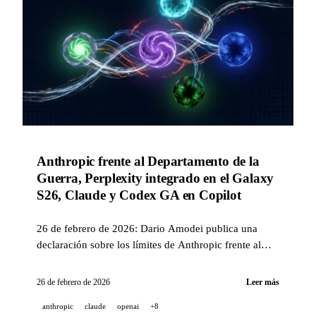
Anthropic frente al Departamento de la
Guerra, Perplexity integrado en el Galaxy
S26, Claude y Codex GA en Copilot
26 de febrero de 2026: Dario Amodei publica una
declaración sobre los límites de Anthropic frente al
DoW estadounidense, Perplexity obtiene acceso a
nivel de sistema operativo en el Samsung Galaxy S26,
26 de febrero de 2026
Leer más
Claude y Codex pasan a GA para Copilot Business y
anthropic
claude
openai
+8
Pro, NVIDIA inaugura LillyPod con 1 016 GPUs