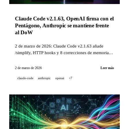
Claude Code v2.1.63, OpenAI firma con el
Pentágono, Anthropic se mantiene frente
al DoW
2 de marzo de 2026: Claude Code v2.1.63 añade
/simplify, HTTP hooks y 8 correcciones de memoria,
OpenAI firma un acuerdo de IA clasificado con el
Pentágono, Anthropic rechaza la vigilancia masiva y
2 de marzo de 2026
Leer más
amenaza con llevar el caso a la justicia. También:
claude-code
anthropic
openai
+7
Memory Claude en el plan gratuito, Qwen 3.5 Small
Series, Gemini CLI v0.31.0 y la deprecación de
Gemini 3 Pro y GPT-5.1 en Copilot.