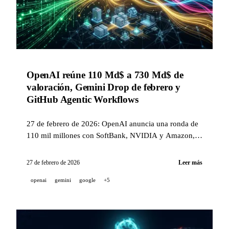
OpenAI reúne 110 Md$ a 730 Md$ de
valoración, Gemini Drop de febrero y
GitHub Agentic Workflows
27 de febrero de 2026: OpenAI anuncia una ronda de
110 mil millones con SoftBank, NVIDIA y Amazon,
una asociación cloud exclusiva con AWS, Gemini
Drop con Lyria 3 y Nano Banana 2, y GitHub lanza
27 de febrero de 2026
Leer más
los Agentic Workflows en Markdown.
openai
gemini
google
+5