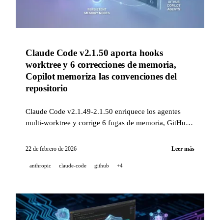
Claude Code v2.1.50 aporta hooks
worktree y 6 correcciones de memoria,
Copilot memoriza las convenciones del
repositorio
Claude Code v2.1.49-2.1.50 enriquece los agentes
multi-worktree y corrige 6 fugas de memoria, GitHub
Copilot introduce memoria persistente entre sesiones,
y ElevenLabs reduce la latencia TTS en un 40% el 22
22 de febrero de 2026
Leer más
de febrero de 2026.
anthropic
claude-code
github
+4