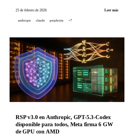
en OSWorld), Perplexity lanza Computer — un
orquestador multi-modelo autónomo, GitHub Copilot
25 de febrero de 2026
Leer más
CLI pasa a disponibilidad general con soporte MCP y
anthropic
claude
perplexity
+7
agentes.
RSP v3.0 en Anthropic, GPT-5.3-Codex
disponible para todos, Meta firma 6 GW
de GPU con AMD