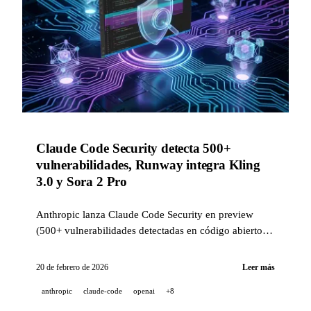
Claude Code Security detecta 500+
vulnerabilidades, Runway integra Kling
3.0 y Sora 2 Pro
Anthropic lanza Claude Code Security en preview
(500+ vulnerabilidades detectadas en código abierto),
Runway se convierte en un hub multimodelo, y
GitHub Copilot extiende su selector de modelos a
20 de febrero de 2026
Leer más
Business/Enterprise el 20 de febrero de 2026.
anthropic
claude-code
openai
+8