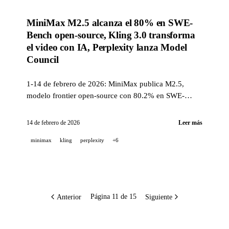
MiniMax M2.5 alcanza el 80% en SWE-
Bench open-source, Kling 3.0 transforma
el video con IA, Perplexity lanza Model
Council
1-14 de febrero de 2026: MiniMax publica M2.5,
modelo frontier open-source con 80.2% en SWE-
Bench. Kling lanza su modelo 3.0 para video.
Perplexity despliega Model Council (multi-modelo),
14 de febrero de 2026
Leer más
Deep Research en Opus 4.6, y benchmark DRACO.
minimax
kling
perplexity
+6
Mistral anuncia su mayor hackathon, Cohere ficha a
Magnus Carlsen.
Anterior
Siguiente
Página 11 de 15