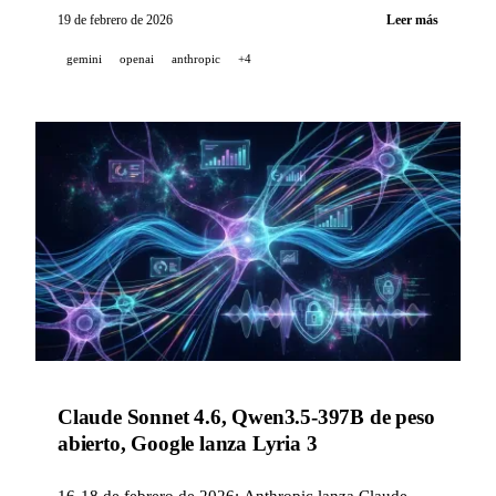
Anthropic abre Claude en PowerPoint a los planes Pro
19 de febrero de 2026
Leer más
y Mistral publica su informe técnico de Voxtral
gemini
openai
anthropic
+4
Realtime.
Claude Sonnet 4.6, Qwen3.5-397B de peso
abierto, Google lanza Lyria 3
16-18 de febrero de 2026: Anthropic lanza Claude