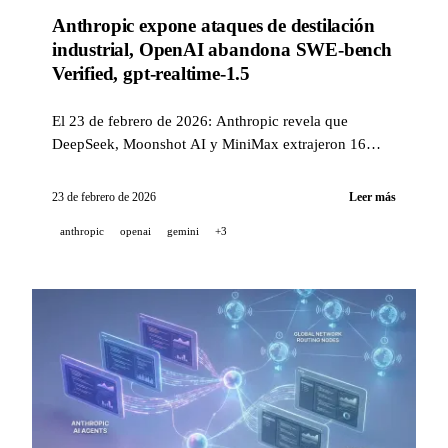
Anthropic expone ataques de destilación
industrial, OpenAI abandona SWE-bench
Verified, gpt-realtime-1.5
El 23 de febrero de 2026: Anthropic revela que
DeepSeek, Moonshot AI y MiniMax extrajeron 16
millones de intercambios mediante 24 000 cuentas
fraudulentas para destilar a Claude; OpenAI abandona
23 de febrero de 2026
Leer más
SWE-bench Verified (59,4 % de tests defectuosos) y
anthropic
openai
gemini
+3
recomienda SWE-bench Pro; gpt-realtime-1.5,
WebSockets en la Responses API, plantillas Veo 3.1 de
Gemini y Pika AI Selves.