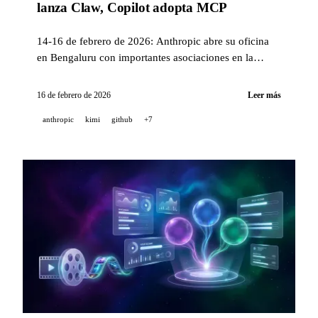
lanza Claw, Copilot adopta MCP
14-16 de febrero de 2026: Anthropic abre su oficina
en Bengaluru con importantes asociaciones en la
India. Kimi presenta Claw, una app nativa OpenClaw
con más de 5.000 skills. GitHub Copilot integra MCP.
16 de febrero de 2026
Leer más
OpenAI publica un resumen de Codex y lanza el
anthropic
kimi
github
+7
desafío First Proof.