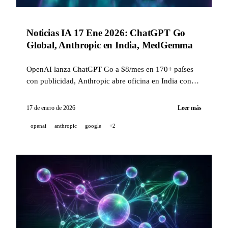
Noticias IA 17 Ene 2026: ChatGPT Go
Global, Anthropic en India, MedGemma
OpenAI lanza ChatGPT Go a $8/mes en 170+ países
con publicidad, Anthropic abre oficina en India con
Irina Ghose, Google presenta MedGemma para
medicina, y ElevenLabs impulsa MasterClass On Call.
17 de enero de 2026
Leer más
openai
anthropic
google
+2