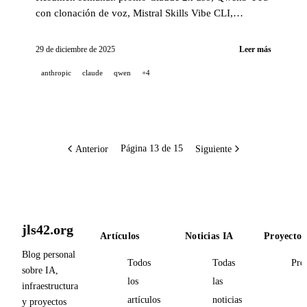
con clonación de voz, Mistral Skills Vibe CLI,
seguridad ChatGPT Atlas y Gemini foto.
29 de diciembre de 2025
Leer más
anthropic
claude
qwen
+4
Anterior
Siguiente
Página 13 de 15
jls42.org
Artículos
Noticias IA
Proyectos
Blog personal
Todos
Todas
Pro
sobre IA,
los
las
infraestructura
artículos
noticias
y proyectos