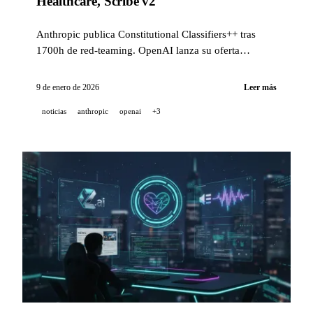
Healthcare, Scribe v2
Anthropic publica Constitutional Classifiers++ tras
1700h de red-teaming. OpenAI lanza su oferta
enterprise para hospitales. ElevenLabs revela Scribe v2
para transcripción.
9 de enero de 2026
Leer más
noticias
anthropic
openai
+3