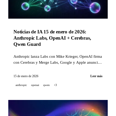
Noticias de IA 15 de enero de 2026:
Anthropic Labs, OpenAI + Cerebras,
Qwen Guard
Anthropic lanza Labs con Mike Krieger, OpenAI firma
con Cerebras y Merge Labs, Google y Apple anuncian
Gemini para Siri, ElevenLabs llega a Deutsche
Telekom, y Qwen lanza su primer modelo de
15 de enero de 2026
Leer más
seguridad.
anthropic
openai
qwen
+3