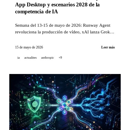
App Desktop y escenarios 2028 de la
competencia de IA
Semana del 13-15 de mayo de 2026: Runway Agent
revoluciona la producción de vídeo, xAI lanza Grok
Build CLI, ChatGPT integra las finanzas personales,
GitHub entrega Copilot App en preview técnica, y
15 de mayo de 2026
Leer más
Anthropic publica sus escenarios de IA 2028.
ia
actualites
anthropic
+9