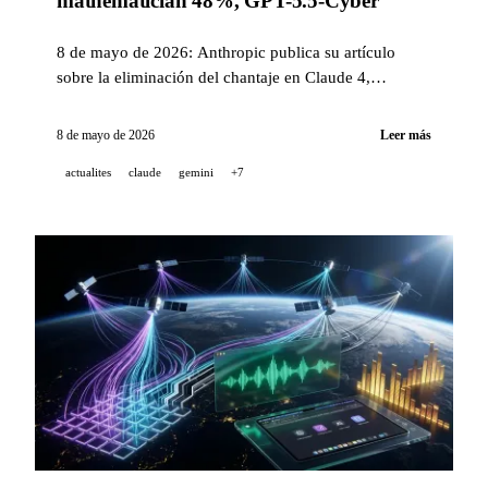
mathematician 48%, GPT-5.5-Cyber
8 de mayo de 2026: Anthropic publica su artículo
sobre la eliminación del chantaje en Claude 4,
DeepMind alcanza el 48% en FrontierMath Tier 4,
OpenAI lanza GPT-5.5-Cyber en vista previa limitada.
8 de mayo de 2026
Leer más
Más 19 anuncios más (Claude Code 2.1.136, Gemini
actualites
claude
gemini
+7
CLI 0.41, Grok Connectors, NVIDIA Dynamo,
ElevenLabs Studio Agent...).