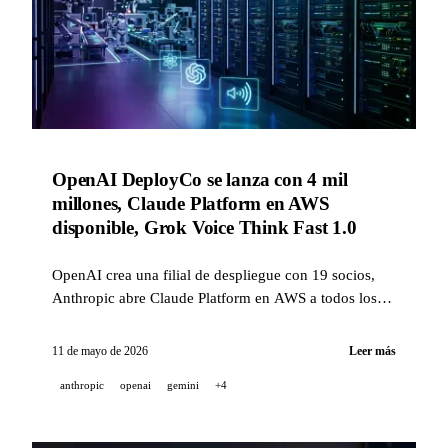
OpenAI DeployCo se lanza con 4 mil
millones, Claude Platform en AWS
disponible, Grok Voice Think Fast 1.0
OpenAI crea una filial de despliegue con 19 socios,
Anthropic abre Claude Platform en AWS a todos los
clientes de AWS, xAI lanza un agente de voz en
tiempo real para la atención al cliente — además de
11 de mayo de 2026
Leer más
GitHub Copilot, Gemini Personal Intelligence y
anthropic
openai
gemini
+4
NVIDIA OpenShell.