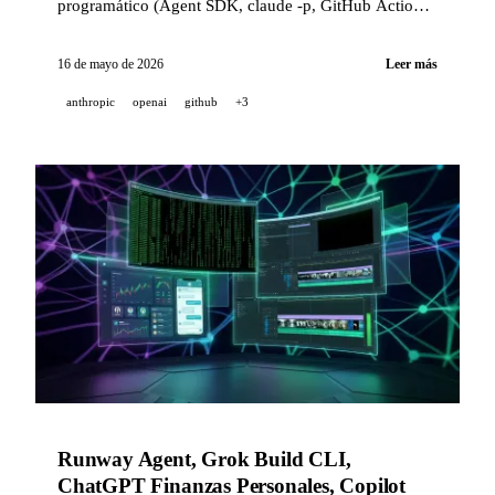
programático (Agent SDK, claude -p, GitHub Actions)
a partir del 15 de junio. OpenAI afina Codex con
atajos personalizables y mejoras de rendimiento de
16 de mayo de 2026
Leer más
hasta 50x. GitHub despliega los tokens de instalación
anthropic
openai
github
+3
sin estado.
Runway Agent, Grok Build CLI,
ChatGPT Finanzas Personales, Copilot