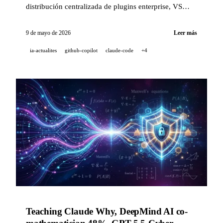
distribución centralizada de plugins enterprise, VS
Code recibe BYOK y la búsqueda semántica
generalizada, y Claude Code entrega 60+ correcciones
9 de mayo de 2026
Leer más
de fiabilidad esta semana.
ia-actualites
github-copilot
claude-code
+4
Teaching Claude Why, DeepMind AI co-