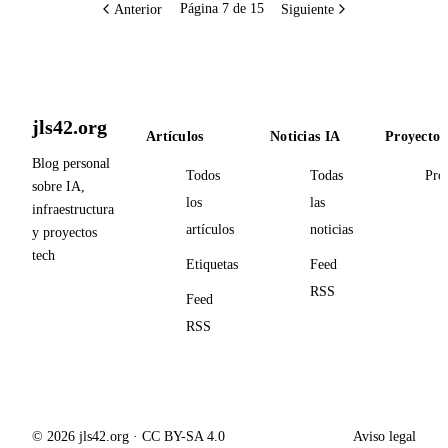
Anterior
Siguiente
Página 7 de 15
jls42.org
Artículos
Noticias IA
Proyectos
Blog personal
Todos
Todas
Pro
sobre IA,
los
las
infraestructura
artículos
noticias
y proyectos
tech
Etiquetas
Feed
RSS
Feed
RSS
© 2026 jls42.org · CC BY-SA 4.0
Aviso legal