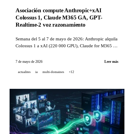
Asociación compute Anthropic+xAI
Colossus 1, Claude M365 GA, GPT-
Realtime-2 voz razonamiento
Semana del 5 al 7 de mayo de 2026: Anthropic alquila
Colossus 1 a xAI (220 000 GPU), Claude for M365 en
GA, GPT-Realtime-2 con razonamiento GPT-5,
Perplexity Personal Computer para Mac, Finance
7 de mayo de 2026
Leer más
Search API y ElevenLabs a 500 M$ de ARR.
actualites
ia
multi-domaines
+12