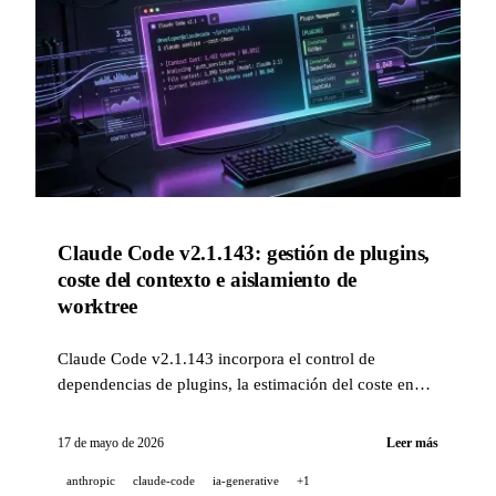
Claude Code v2.1.143: gestión de plugins,
coste del contexto e aislamiento de
worktree
Claude Code v2.1.143 incorpora el control de
dependencias de plugins, la estimación del coste en
tokens por turno y un nuevo parámetro de aislamiento
de sesiones en segundo plano. En paralelo, Kling AI
17 de mayo de 2026
Leer más
se presenta en el Marché du Film de Cannes 2026.
anthropic
claude-code
ia-generative
+1