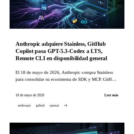
Anthropic adquiere Stainless, GitHub
Copilot pasa GPT-5.3-Codex a LTS,
Remote CLI en disponibilidad general
El 18 de mayo de 2026, Anthropic compra Stainless
para consolidar su ecosistema de SDK y MCP. GitHub
pasa Copilot Business/Enterprise a GPT-5.3-Codex en
modo LTS garantizado por 12 meses, y el control
18 de mayo de 2026
Leer más
remoto de las sesiones CLI pasa a disponibilidad
anthropic
github
openai
+4
general en móvil, web, VS Code y JetBrains.