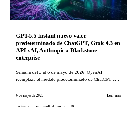
GPT-5.5 Instant nuevo valor
predeterminado de ChatGPT, Grok 4.3 en
API xAI, Anthropic x Blackstone
enterprise
Semana del 3 al 6 de mayo de 2026: OpenAI
reemplaza el modelo predeterminado de ChatGPT con
GPT-5.5 Instant (-52,5 % de alucinaciones), xAI lanza
Grok 4.3 (1M tokens, #1 agentic), Anthropic y los
6 de mayo de 2026
Leer más
grandes fondos crean una empresa de servicios IA
actualites
ia
multi-domaines
+8
enterprise.