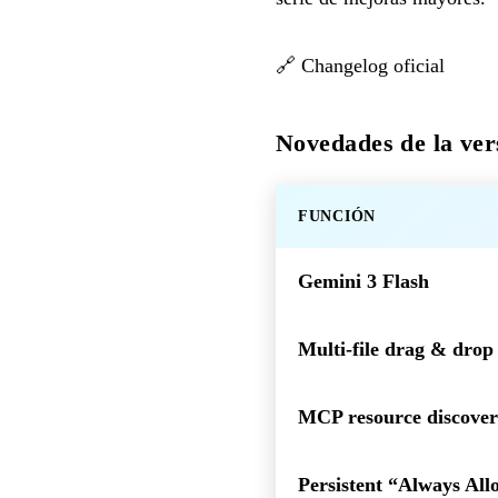
🔗
Changelog oficial
Novedades de la ver
FUNCIÓN
Gemini 3 Flash
Multi-file drag & drop
MCP resource discove
Persistent “Always All