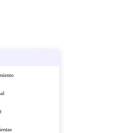
miento
nal
@
ientas