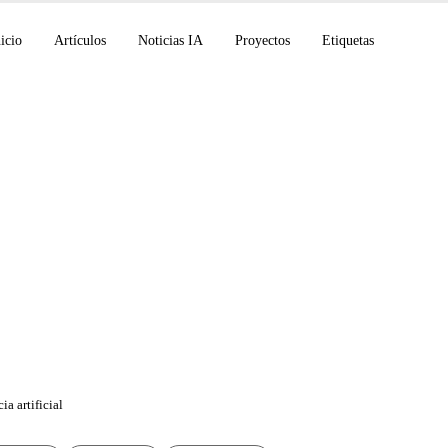
icio
Artículos
Noticias IA
Proyectos
Etiquetas
 Flash: La semana qu
 del juego
ia artificial