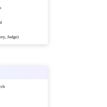
o
al
ory, Judge)
rch