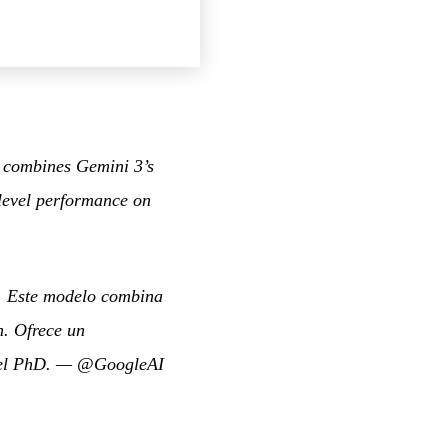
l combines Gemini 3’s
-level performance on
. Este modelo combina
h. Ofrece un
el PhD.
—
@GoogleAI