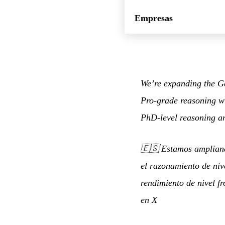
Empresas
We’re expanding the Ge
Pro-grade reasoning wit
PhD-level reasoning a
🇪🇸
Estamos ampliand
el razonamiento de nive
rendimiento de nivel f
en X