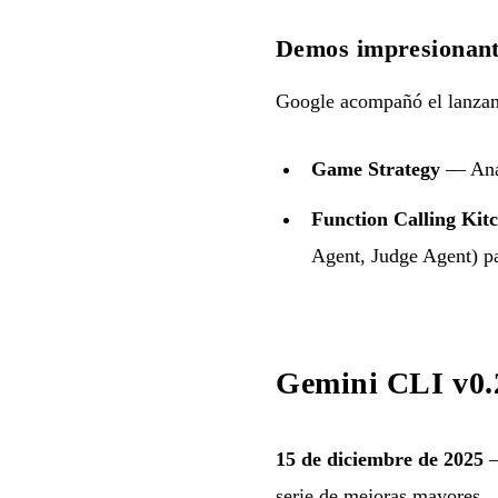
Demos impresionant
Google acompañó el lanzam
Game Strategy
— Anál
Function Calling Kit
Agent, Judge Agent) pa
Gemini CLI v0.2
15 de diciembre de 2025
—
serie de mejoras mayores.