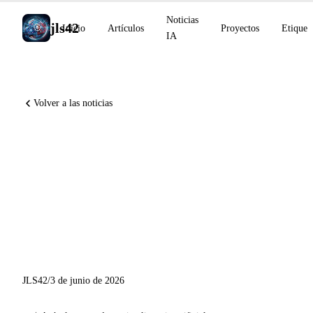
Noticias
jls42
Inicio
Artículos
Proyectos
Etiquet
IA
Volver a las noticias
Gemma 4 12B de código
abierto, Ideogram 4.0 en
open-weights, Perplexity
Computer en Windows,
Stargate Michigan
JLS42
/
3 de junio de 2026