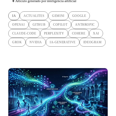
Artículo generado por inteligencia artificial
IA
ACTUALITES
GEMINI
GOOGLE
OPENAI
GITHUB
COPILOT
ANTHROPIC
CLAUDE-CODE
PERPLEXITY
COHERE
XAI
GROK
NVIDIA
IA-GENERATIVE
IDEOGRAM