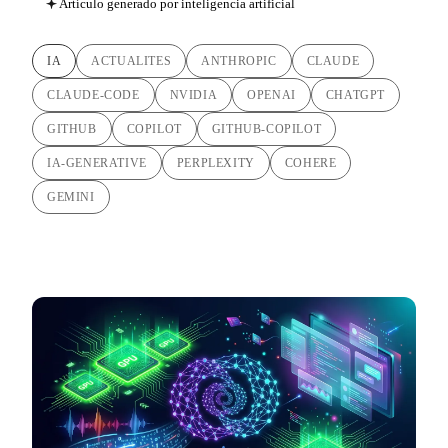
Artículo generado por inteligencia artificial
IA
ACTUALITES
ANTHROPIC
CLAUDE
CLAUDE-CODE
NVIDIA
OPENAI
CHATGPT
GITHUB
COPILOT
GITHUB-COPILOT
IA-GENERATIVE
PERPLEXITY
COHERE
GEMINI