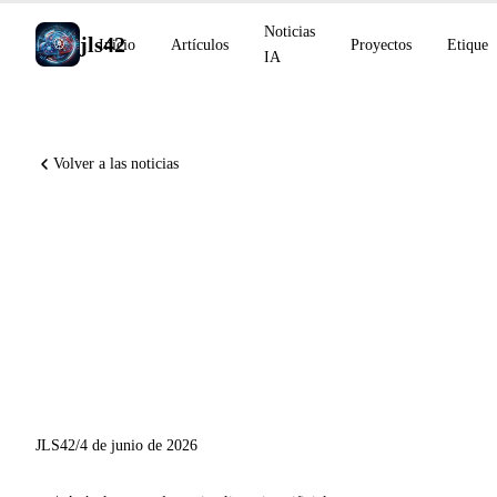
Noticias
jls42
Inicio
Artículos
Proyectos
Etiquet
IA
Volver a las noticias
Anthropic revela la auto-
mejora recursiva de la IA,
NVIDIA Nemotron 3 Ultra
open-source, Suno recauda
400M USD
JLS42
/
4 de junio de 2026