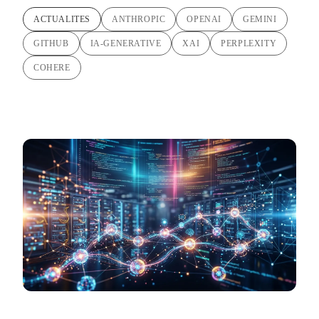
ACTUALITES
ANTHROPIC
OPENAI
GEMINI
GITHUB
IA-GENERATIVE
XAI
PERPLEXITY
COHERE