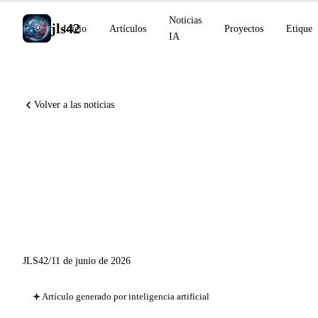
Noticias
jls42
Inicio
Artículos
Proyectos
Etiquet
IA
Volver a las noticias
Claude Corps lanza 150 M$,
OpenAI compra Ona, GitHub
Agentic Workflows,
Midjourney V8.1
JLS42
/
11 de junio de 2026
Artículo generado por inteligencia artificial