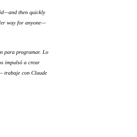
did—and then quickly
pler way for anyone—
an para programar. Lo
os impulsó a crear
— trabaje con Claude