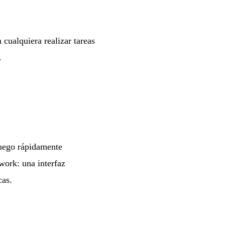
ualquiera realizar tareas
.
luego rápidamente
work: una interfaz
cas.