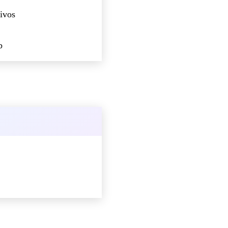
ivos
b