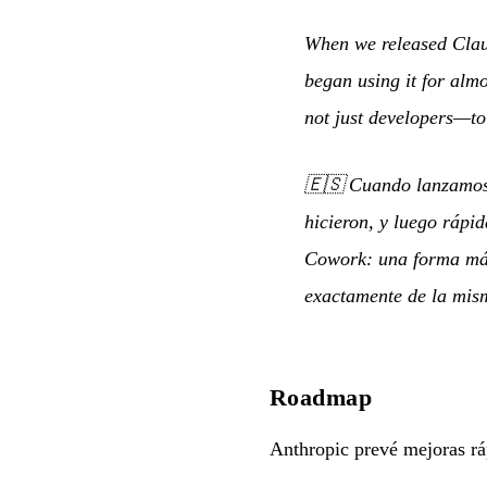
When we released Clau
began using it for alm
not just developers—to
🇪🇸
Cuando lanzamos 
hicieron, y luego rápi
Cowork: una forma más
exactamente de la mis
Roadmap
Anthropic prevé mejoras rá