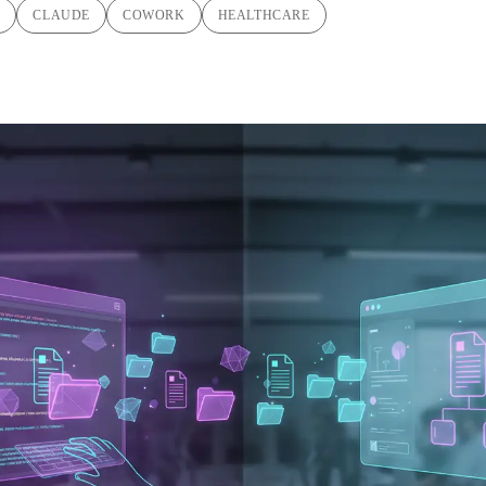
C
CLAUDE
COWORK
HEALTHCARE