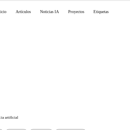
icio
Artículos
Noticias IA
Proyectos
Etiquetas
de IA 12 de enero de 
Healthcare Connecto
ia artificial