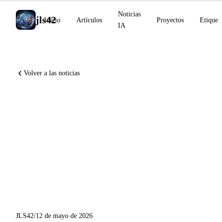
Noticias
jls42
Inicio
Artículos
Proyectos
Etiquet
IA
Volver a las noticias
Gemini Intelligence en
Android y Googlebook antes
de Google I/O, OpenAI
Daybreak para la
ciberdefensa, GitHub publica
5 novedades de Copilot
JLS42
/
12 de mayo de 2026