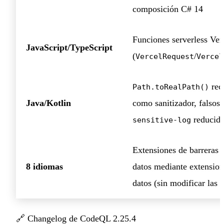
composición C# 14
Funciones serverless Ver
JavaScript/TypeScript
(
/
VercelRequest
Vercel
rec
Path.toRealPath()
Java/Kotlin
como sanitizador, falsos 
reducid
sensitive-log
Extensiones de barreras d
8 idiomas
datos mediante extension
datos (sin modificar las 
🔗
Changelog de CodeQL 2.25.4