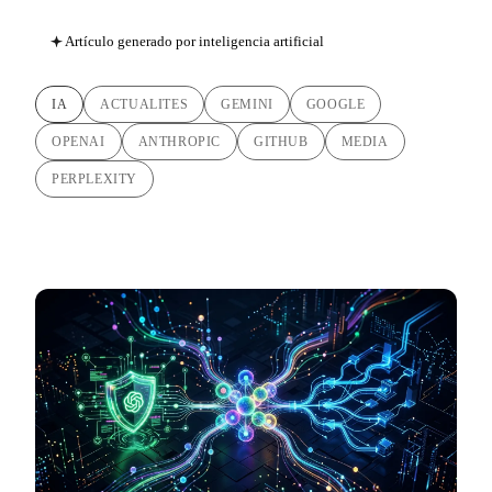
Artículo generado por inteligencia artificial
IA
ACTUALITES
GEMINI
GOOGLE
OPENAI
ANTHROPIC
GITHUB
MEDIA
PERPLEXITY