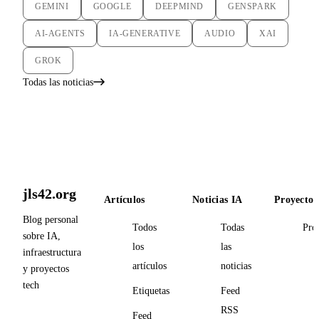
GEMINI
GOOGLE
DEEPMIND
GENSPARK
AI-AGENTS
IA-GENERATIVE
AUDIO
XAI
GROK
Todas las noticias
jls42.org
Artículos
Noticias IA
Proyectos
Blog personal
Todos
Todas
Pro
sobre IA,
los
las
infraestructura
artículos
noticias
y proyectos
tech
Etiquetas
Feed
RSS
Feed