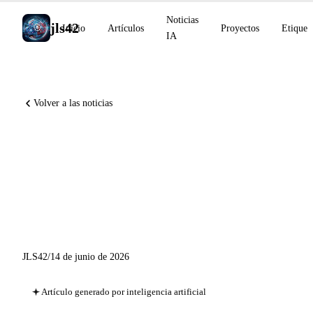
Noticias
jls42
Inicio
Artículos
Proyectos
Etiquet
IA
Volver a las noticias
GLM-5.2 open-source MIT,
DeepMind Robotics
Accelerator, Genspark
recauda 100 M$
JLS42
/
14 de junio de 2026
Artículo generado por inteligencia artificial