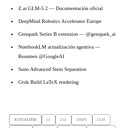
Z.ai GLM-5.2 — Documentación oficial
DeepMind Robotics Accelerator Europe
Genspark Series B extension — @genspark_ai
NotebookLM actualización agentiva —
Resumen @GoogleAI
Suno Advanced Stem Separation
Grok Build LaTeX rendering
ACTUALITES
IA
ZAI
ZHIPU
GLM