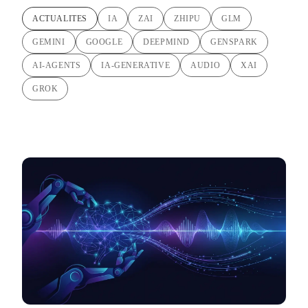
ACTUALITES
IA
ZAI
ZHIPU
GLM
GEMINI
GOOGLE
DEEPMIND
GENSPARK
AI-AGENTS
IA-GENERATIVE
AUDIO
XAI
GROK