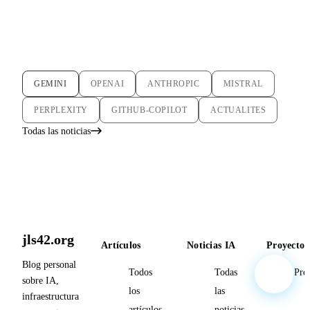
GEMINI
OPENAI
ANTHROPIC
MISTRAL
PERPLEXITY
GITHUB-COPILOT
ACTUALITES
Todas las noticias
jls42.org
Artículos
Noticias IA
Proyectos
Blog personal
Todos
Todas
Pro
sobre IA,
los
las
infraestructura
artículos
noticias