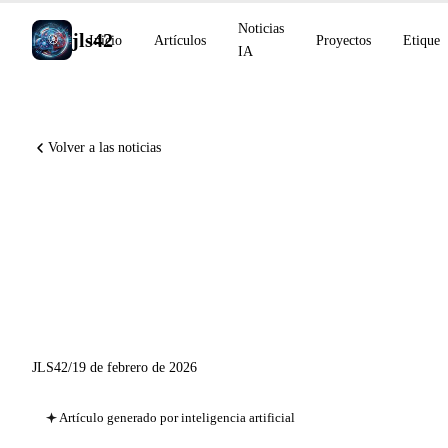
Noticias
jls42
Inicio
Artículos
Proyectos
Etiquet
IA
Volver a las noticias
Gemini 3.1 Pro en preview
(ARC-AGI-2 77,1%), OpenAI
for India con Tata Group,
Claude en PowerPoint en Pro
JLS42
/
19 de febrero de 2026
Artículo generado por inteligencia artificial