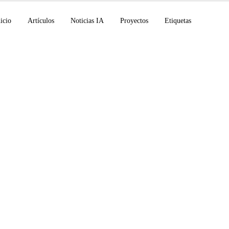
icio
Artículos
Noticias IA
Proyectos
Etiquetas
Max, incidente de se
b, NVIDIA Verified A
unway Aleph 2.0