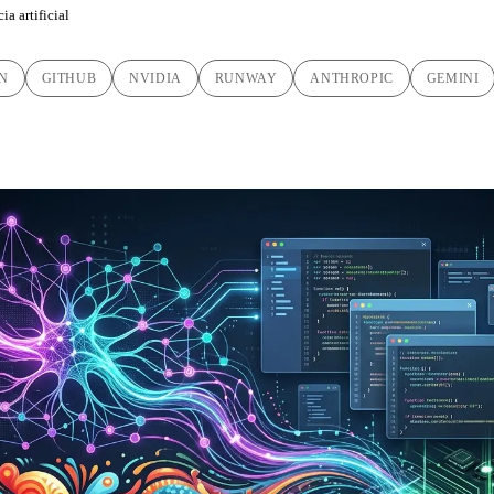
ia artificial
N
GITHUB
NVIDIA
RUNWAY
ANTHROPIC
GEMINI