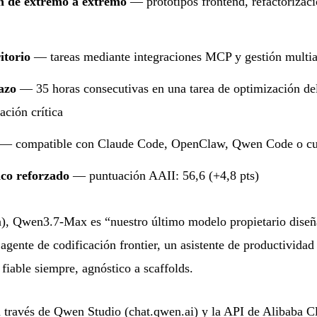
ón de extremo a extremo
— prototipos frontend, refactorizaci
itorio
— tareas mediante integraciones MCP y gestión multi
azo
— 35 horas consecutivas en una tarea de optimización del
ación crítica
— compatible con Claude Code, OpenClaw, Qwen Code o cual
ico reforzado
— puntuación AAII: 56,6 (+4,8 pts)
), Qwen3.7-Max es “nuestro último modelo propietario diseña
agente de codificación frontier, un asistente de productividad
iable siempre, agnóstico a scaffolds.
a través de Qwen Studio (chat.qwen.ai) y la API de Alibaba C