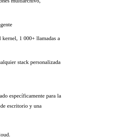
ones multiarchivo,
agente
 kernel, 1 000+ llamadas a
quier stack personalizada
do específicamente para la
 de escritorio y una
loud.