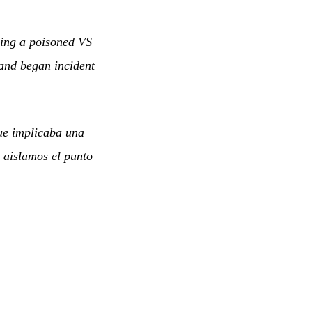
ving a poisoned VS
 and began incident
ue implicaba una
 aislamos el punto