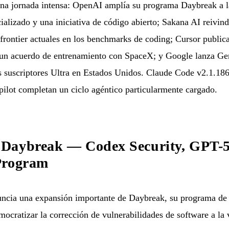
una jornada intensa: OpenAI amplía su programa Daybreak a l
alizado y una iniciativa de código abierto; Sakana AI reivind
frontier actuales en los benchmarks de coding; Cursor publica
 un acuerdo de entrenamiento con SpaceX; y Google lanza Ge
os suscriptores Ultra en Estados Unidos. Claude Code v2.1.186
pilot completan un ciclo agéntico particularmente cargado.
Daybreak — Codex Security, GPT-5.
Program
ia una expansión importante de Daybreak, su programa de c
mocratizar la corrección de vulnerabilidades de software a la