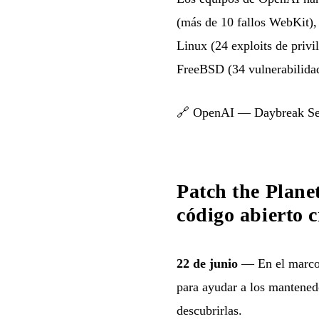
(más de 10 fallos WebKit),
Linux (24 exploits de privi
FreeBSD (34 vulnerabilida
🔗
OpenAI — Daybreak Sec
Patch the Plane
código abierto c
22 de junio
— En el marco d
para ayudar a los mantened
descubrirlas.