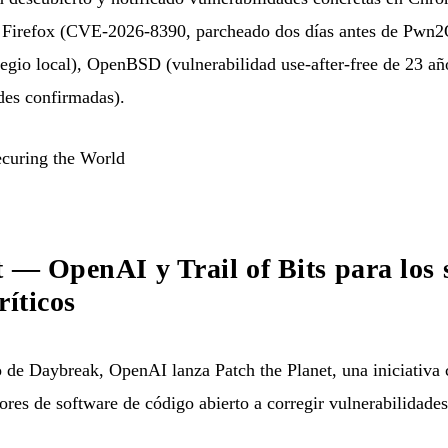
 Firefox (CVE-2026-8390, parcheado dos días antes de Pwn2O
legio local), OpenBSD (vulnerabilidad use-after-free de 23 añ
des confirmadas).
uring the World
t — OpenAI y Trail of Bits para los 
ríticos
e Daybreak, OpenAI lanza Patch the Planet, una iniciativa c
ores de software de código abierto a corregir vulnerabilidade