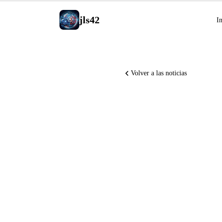
jls42
In
Volver a las noticias
OpenAI a
cibersegu
un nuevo
entrena 