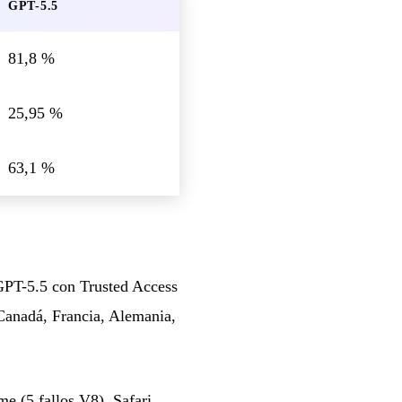
GPT-5.5
81,8 %
25,95 %
63,1 %
GPT-5.5 con Trusted Access
 Canadá, Francia, Alemania,
e (5 fallos V8), Safari