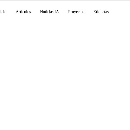
icio
Artículos
Noticias IA
Proyectos
Etiquetas
mplía Daybreak a la
ridad, Sakana Fugu r
 hito en SWE-Bench,
un modelo con Space