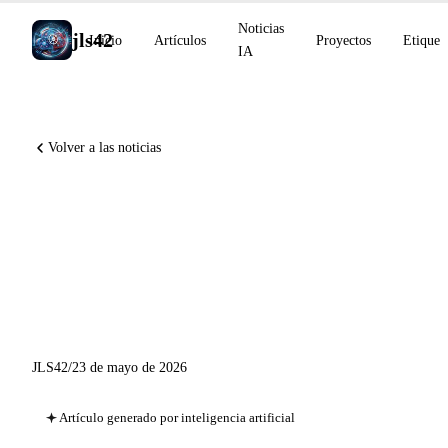
Noticias
jls42
Inicio
Artículos
Proyectos
Etiquet
IA
Volver a las noticias
Project Glasswing : 10 000
vulnerabilidades, GitHub
Gartner Leader, Mistral
adquiere Emmi AI
JLS42
/
23 de mayo de 2026
Artículo generado por inteligencia artificial