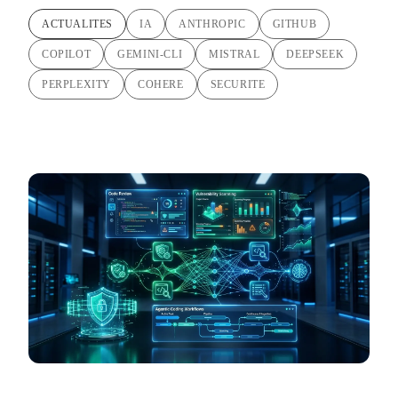
ACTUALITES
IA
ANTHROPIC
GITHUB
COPILOT
GEMINI-CLI
MISTRAL
DEEPSEEK
PERPLEXITY
COHERE
SECURITE