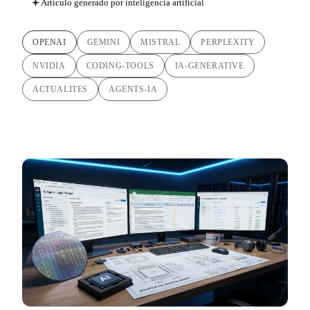
Artículo generado por inteligencia artificial
OPENAI
GEMINI
MISTRAL
PERPLEXITY
NVIDIA
CODING-TOOLS
IA-GENERATIVE
ACTUALITES
AGENTS-IA