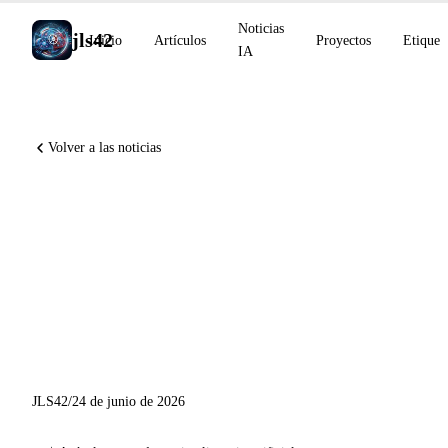
Noticias
jls42
Inicio
Artículos
Proyectos
Etiquet
IA
Volver a las noticias
Perplexity Computer for
Counsel, Gemini 3.5 Flash
integra el computer use,
OpenAI y Broadcom
presentan Jalapeño
JLS42
/
24 de junio de 2026