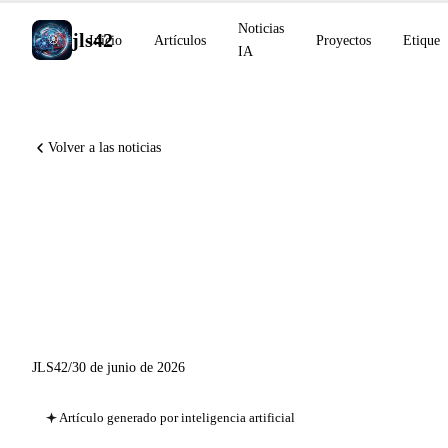
Noticias
jls42
Inicio
Artículos
Proyectos
Etiquet
IA
Volver a las noticias
Claude Sonnet 5 disponible en
todos los planes, Claude
Science en beta, Amp lanza los
Orbs
JLS42
/
30 de junio de 2026
Artículo generado por inteligencia artificial