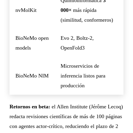
Quimioinformática
3
nvMolKit
000×
más rápida
(similitud, conformeros)
BioNeMo open
Evo 2, Boltz-2,
models
OpenFold3
Microservicios de
BioNeMo NIM
inferencia listos para
producción
Retornos en beta:
el Allen Institute (Jérôme Lecoq)
redacta revisiones científicas de más de 100 páginas
con agentes actor-crítico, reduciendo el plazo de 2