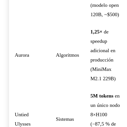
(modelo open
120B, ~$500)
1,25×
de
speedup
adicional en
Aurora
Algoritmos
producción
(MiniMax
M2.1 229B)
5M tokens
en
un único nodo
Untied
8×H100
Sistemas
Ulysses
(−87,5 % de