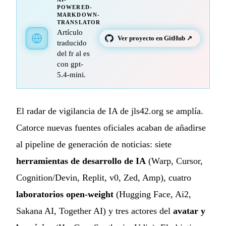
POWERED-
MARKDOWN-
TRANSLATOR
Artículo
Ver proyecto en GitHub ↗
traducido
del fr al es
con gpt-
5.4-mini.
El radar de vigilancia de IA de jls42.org se amplía.
Catorce nuevas fuentes oficiales acaban de añadirse
al pipeline de generación de noticias: siete
herramientas de desarrollo de IA
(Warp, Cursor,
Cognition/Devin, Replit, v0, Zed, Amp), cuatro
laboratorios open-weight
(Hugging Face, Ai2,
Sakana AI, Together AI) y tres actores del
avatar y