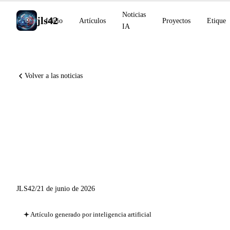
Noticias
jls42
Inicio
Artículos
Proyectos
Etiquet
IA
Volver a las noticias
Vigilancia de IA ampliada:
Devin Desktop, Warp Oz, Zed
DeltaDB y los hitos de junio
de 2026
JLS42
/
21 de junio de 2026
Artículo generado por inteligencia artificial