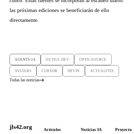
cubrir. Estas fuentes se incorporan al escaneo diario:
las próximas ediciones se beneficiarán de ello
directamente.
AGENTS-IA
OUTILS-DEV
OPEN-SOURCE
AVATARS
CURSOR
DEVIN
ACTUALITES
Todas las noticias
jls42.org
Artículos
Noticias IA
Proyectos