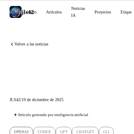
Noticias
jls42
Inicio
Artículos
Proyectos
Etiquet
IA
Volver a las noticias
GPT-5.2-Codex, Skills y
ChatGPT Images: OpenAI
Acelera para Desarrolladores
JLS42
/
19 de diciembre de 2025
Artículo generado por inteligencia artificial
OPENAI
CODEX
GPT
CHATGPT
CLI