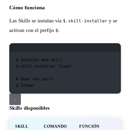
Cómo funciona
Las Skills se instalan vía
y se
$.skill-installer
activan con el prefijo
:
$
Ventana de terminal
# Instalar una skill
$.skill-installer
linear
# Usar una skill
$.linear
Skills disponibles
SKILL
COMANDO
FUNCIÓN