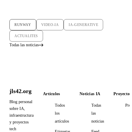
RUNWAY
VIDEO-IA
IA-GENERATIVE
ACTUALITES
Todas las noticias
jls42.org
Artículos
Noticias IA
Proyectos
Blog personal
Todos
Todas
Pro
sobre IA,
los
las
infraestructura
artículos
noticias
y proyectos
tech
Etiquetas
Feed