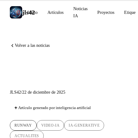
Noticias
jls42
Inicio
Artículos
Proyectos
Etiquet
IA
Volver a las noticias
Runway Gen-4.5: Hacia los
modelos del mundo
JLS42
/
22 de diciembre de 2025
Artículo generado por inteligencia artificial
RUNWAY
VIDEO-IA
IA-GENERATIVE
ACTUALITES