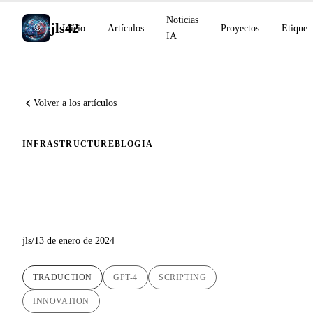
Noticias
jls42
Inicio
Artículos
Proyectos
Etiquet
IA
Volver a los artículos
INFRASTRUCTURE
BLOG
IA
Revolucionar las Traducciones
de Artículos del Blog con la IA
jls
/
13 de enero de 2024
TRADUCTION
GPT-4
SCRIPTING
INNOVATION