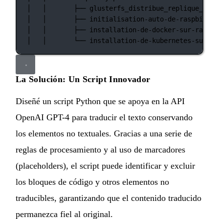
│
│
├──
glusterfs_distribue_replique_sur_
│
│
├──
initialisation-auto-de-raspbian-s
│
│
├──
installation-de-docker-sur-raspbe
│
│
└──
installation-de-kubernetes-sur-ra
La Solución: Un Script Innovador
Diseñé un script Python que se apoya en la API
OpenAI GPT-4 para traducir el texto conservando
los elementos no textuales. Gracias a una serie de
reglas de procesamiento y al uso de marcadores
(placeholders), el script puede identificar y excluir
los bloques de código y otros elementos no
traducibles, garantizando que el contenido traducido
permanezca fiel al original.