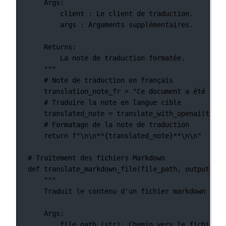
Args:
client : Le client de traduction.
args : Arguments supplémentaires.
Returns:
La note de traduction formatée.
"""
# Note de traduction en français
translation_note_fr 
=
"Ce document a été trad
# Traduire la note en langue cible
translated_note 
=
 translate_with_openai(trans
# Formatage de la note de traduction
return
f
"
\n\n
**
{
translated_note
}
**
\n\n
"
# Traitement des fichiers Markdown
def
translate_markdown_file
(file_path, output_pat
"""
Traduit le contenu d'un fichier markdown en u
Args:
file_path (str): Chemin vers le fichier m