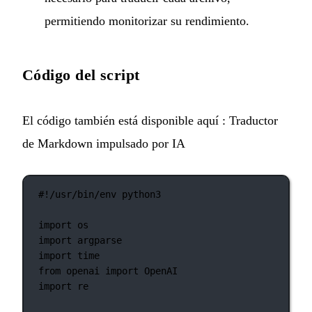
permitiendo monitorizar su rendimiento.
Código del script
El código también está disponible aquí :
Traductor
de Markdown impulsado por IA
#!/usr/bin/env python3
import
 os
import
 argparse
import
 time
from
 openai 
import
 OpenAI
import
 re