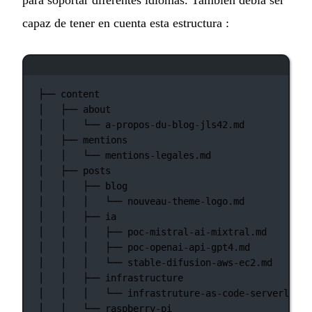
para soportar diferentes idiomas. También debía ser
capaz de tener en cuenta esta estructura :
Ventana de terminal
├──
content
│
├──
about
│
│
└──
a-propos-du-blog-jls42.md
│
├──
mentions
│
│
└──
mentions-legales.md
│
├──
posts
│
│
├──
blog
│
│
│
└──
nouveau-theme-logo.md
│
│
├──
ia
│
│
│
├──
poc-mistral-ai-mixtral.md
│
│
│
├──
poc-openai-api-gpt4.md
│
│
│
└──
stable-difusion-aws-ec2.md
│
│
├──
infrastructure
│
│
│
└──
infrastruture-as-code-serverless-
│
│
└──
raspberry-pi