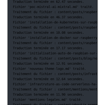
Traduction
terminée
en
62.47
secondes.
Fichier
'poc-mistral-ai-mixtral.md'
traité.
Traitement
du
fichier
:
content/posts/raspberry-p
Traduction
terminée
en
46.37
secondes.
Fichier
'installation-de-kubernetes-sur-raspberry
Traitement
du
fichier
:
content/posts/raspberry-p
Traduction
terminée
en
10.08
secondes.
Fichier
'installation-de-docker-sur-raspberry-pi-
Traitement
du
fichier
:
content/posts/raspberry-p
Traduction
terminée
en
17.17
secondes.
Fichier
'initialisation-auto-de-raspbian-sur-rasp
Traitement
du
fichier
:
content/posts/blog/nouvea
Traduction
terminée
en
12.91
secondes.
Fichier
'nouveau-theme-logo.md'
traité.
Traitement
du
fichier
:
content/posts/infrastruct
Traduction
terminée
en
12.64
secondes.
Fichier
'infrastruture-as-code-serverless-ha-jls4
Traitement
du
fichier
:
content/mentions/mentions
Traduction
terminée
en
11.90
secondes.
Fichier
'mentions-legales.md'
traité.
Traitement
du
fichier
:
content/about/a-propos-du