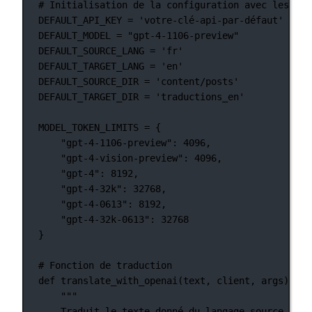
# Initialisation de la configuration avec les val
DEFAULT_API_KEY
=
'votre-clé-api-par-défaut'
DEFAULT_MODEL
=
"gpt-4-1106-preview"
DEFAULT_SOURCE_LANG
=
'fr'
DEFAULT_TARGET_LANG
=
'en'
DEFAULT_SOURCE_DIR
=
'content/posts'
DEFAULT_TARGET_DIR
=
'traductions_en'
MODEL_TOKEN_LIMITS
=
 {
"gpt-4-1106-preview"
: 
4096
,
"gpt-4-vision-preview"
: 
4096
,
"gpt-4"
: 
8192
,
"gpt-4-32k"
: 
32768
,
"gpt-4-0613"
: 
8192
,
"gpt-4-32k-0613"
: 
32768
}
# Fonction de traduction
def
translate_with_openai
(text, client, args):
"""
Traduit le texte donné du langage source au l