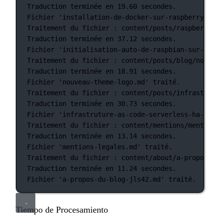
Traduction
terminée
en
19.60
secondes.
Fichier
'installation-de-docker-sur-raspberry-pi-
Traitement
du
fichier
:
content/posts/raspberry-p
Traduction
terminée
en
37.12
secondes.
Fichier
'initialisation-auto-de-raspbian-sur-rasp
Traitement
du
fichier
:
content/posts/blog/nouvea
Traduction
terminée
en
18.91
secondes.
Fichier
'nouveau-theme-logo.md'
traité.
Traitement
du
fichier
:
content/posts/infrastruct
Traduction
terminée
en
30.73
secondes.
Fichier
'infrastruture-as-code-serverless-ha-jls4
Traitement
du
fichier
:
content/mentions/mentions
Traduction
terminée
en
13.14
secondes.
Fichier
'mentions-legales.md'
traité.
Traitement
du
fichier
:
content/about/a-propos-du
Traduction
terminée
en
11.24
secondes.
Fichier
'a-propos-du-blog-jls42.md'
traité.
Tiempo de Procesamiento