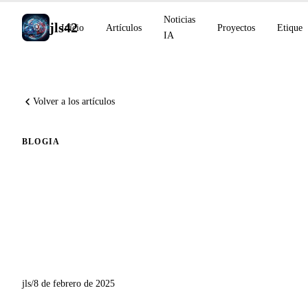
Noticias
jls42
Inicio
Artículos
Proyectos
Etiquet
IA
Volver a los artículos
BLOG
IA
Lanzamiento de Babel Fish
AI: Extensión de Chrome
para Transcripción y
Traducción de Voz
jls
/
8 de febrero de 2025