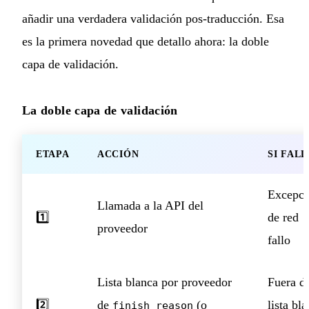
añadir una verdadera validación pos-traducción. Esa
es la primera novedad que detallo ahora: la doble
capa de validación.
La doble capa de validación
ETAPA
ACCIÓN
SI FAL
Excepci
Llamada a la API del
1️⃣
de red
proveedor
fallo
Lista blanca por proveedor
Fuera de
2️⃣
de
(o
lista bl
finish_reason