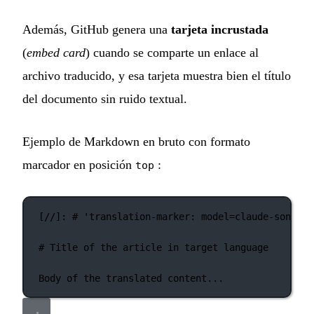
Además, GitHub genera una
tarjeta incrustada
(
embed card
) cuando se comparte un enlace al
archivo traducido, y esa tarjeta muestra bien el título
del documento sin ruido textual.
Ejemplo de Markdown en bruto con formato
marcador en posición
:
top
[
//
]: 
#
'
translation-marker: model=claude-sonnet-
# Title of the article in target language
Body of the translated content...