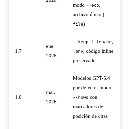
2026
modo
,
--eco
archivo único (
--
)
file
,
--keep_filename
ene.
1.7
, código inline
.env
2026
preservado
Modelos GPT-5.4
por defecto, modo
mar.
1.8
con
--news
2026
marcadores de
posición de citas