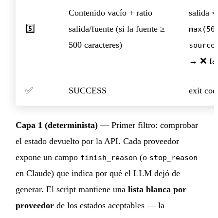
Contenido vacío + ratio
salida <
5️⃣
salida/fuente (si la fuente ≥
max(50
500 caracteres)
source
→ ❌ fal
✅
SUCCESS
exit cod
Capa 1 (determinista)
— Primer filtro: comprobar
el estado devuelto por la API. Cada proveedor
expone un campo
(o
finish_reason
stop_reason
en Claude) que indica por qué el LLM dejó de
generar. El script mantiene una
lista blanca por
proveedor
de los estados aceptables — la