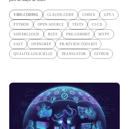
VIBE-CODING
CLAUDE-CODE
CODEX
GPT-5
PYTHON
OPEN-SOURCE
TESTS
CI-CD
SONARCLOUD
RUFF
PRE-COMMIT
MYPY
SAST
OPENGREP
PR-REVIEW-TOOLKIT
QUALITE-LOGICIELLE
TRANSLATOR
GITHUB