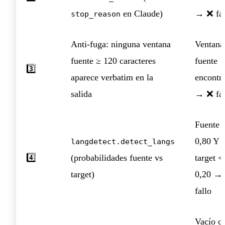
en Claude)
→ ❌ fal
stop_reason
Anti-fuga: ninguna ventana
Ventana
fuente ≥ 120 caracteres
fuente
3️⃣
aparece verbatim en la
encontr
salida
→ ❌ fal
Fuente 
0,80 Y
langdetect.detect_langs
4️⃣
(probabilidades fuente vs
target <
target)
0,20 →
fallo
Vacío o