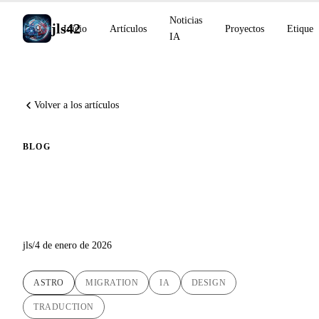
Noticias
jls42
Inicio
Artículos
Proyectos
Etiquet
IA
Volver a los artículos
BLOG
Nuevo logo y migración a
Astro : jls42.org se renueva
jls
/
4 de enero de 2026
ASTRO
MIGRATION
IA
DESIGN
TRADUCTION