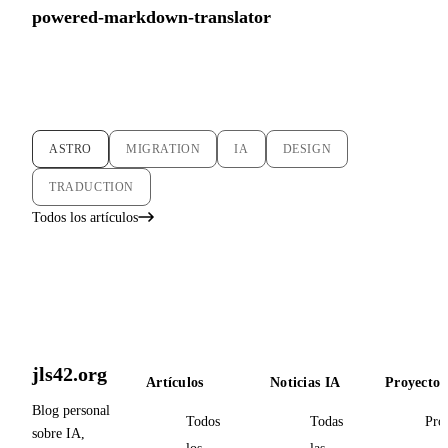
powered-markdown-translator
ASTRO
MIGRATION
IA
DESIGN
TRADUCTION
Todos los artículos
jls42.org
Artículos
Noticias IA
Proyectos
Blog personal
Todos
Todas
Pro
sobre IA,