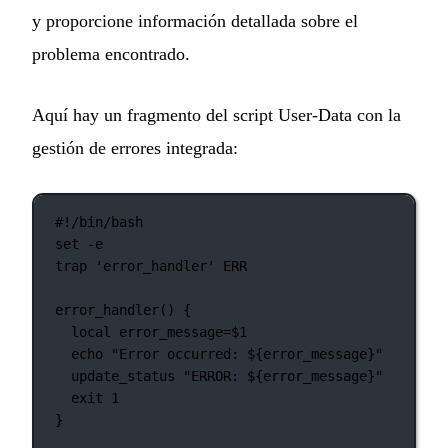
y proporcione información detallada sobre el
problema encontrado.
Aquí hay un fragmento del script User-Data con la
gestión de errores integrada:
#!/bin/bash
set
-e
trap
'error_handler'
ERR
error_handler
() {
local
 error_message
=
$1
echo
"Error occurred: ${
error_message
}"
update_status
"ERROR: ${
error_message
}"
exit
1
}