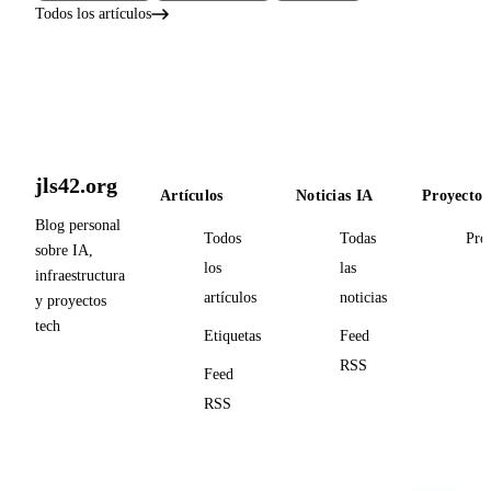
Todos los artículos
jls42.org
Artículos
Noticias IA
Proyectos
Blog personal
Todos
Todas
Pro
sobre IA,
los
las
infraestructura
artículos
noticias
y proyectos
tech
Etiquetas
Feed
RSS
Feed
RSS