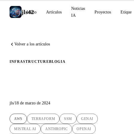
Noticias
jls42
Inicio
Artículos
Proyectos
Etiquet
IA
Volver a los artículos
INFRASTRUCTURE
BLOG
IA
Despliegue automatizado de
LibreChat en EC2 AWS
jls
/
18 de marzo de 2024
AWS
TERRAFORM
SSM
GENAI
MISTRAL AI
ANTHROPIC
OPENAI