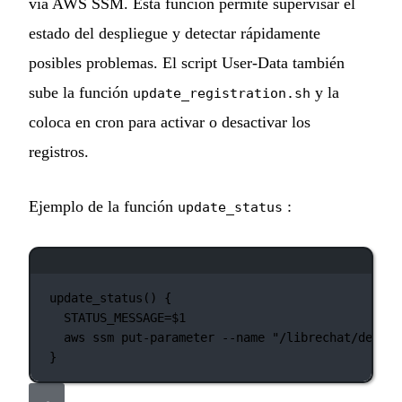
vía AWS SSM. Esta función permite supervisar el
estado del despliegue y detectar rápidamente
posibles problemas. El script User-Data también
sube la función
y la
update_registration.sh
coloca en cron para activar o desactivar los
registros.
Ejemplo de la función
:
update_status
Ventana de terminal
update_status
() {
STATUS_MESSAGE
=
$1
aws
ssm
put-parameter
--name
"/librechat/deploy
}