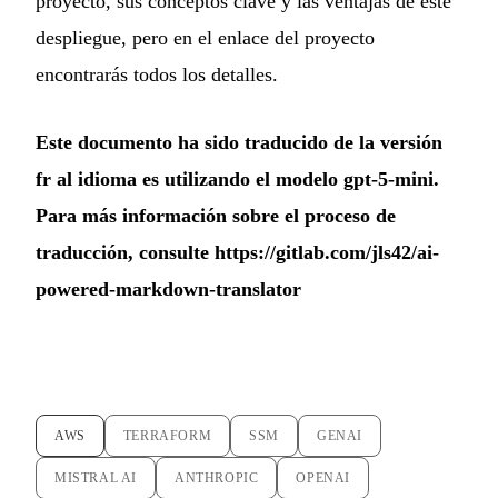
proyecto, sus conceptos clave y las ventajas de este
despliegue, pero en el enlace del proyecto
encontrarás todos los detalles.
Este documento ha sido traducido de la versión
fr al idioma es utilizando el modelo gpt-5-mini.
Para más información sobre el proceso de
traducción, consulte
https://gitlab.com/jls42/ai-
powered-markdown-translator
AWS
TERRAFORM
SSM
GENAI
MISTRAL AI
ANTHROPIC
OPENAI