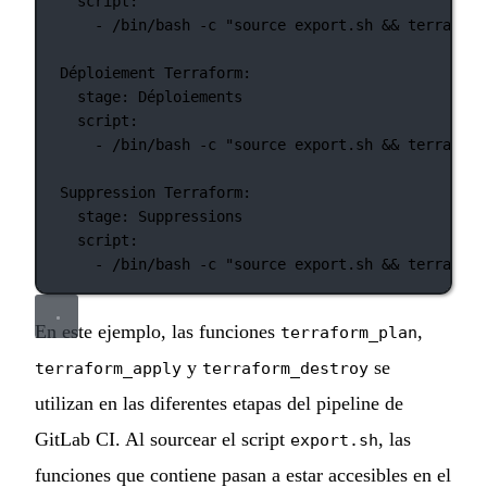
script
:
- 
/bin/bash -c "source export.sh && terraform
Déploiement Terraform
:
stage
: 
Déploiements
script
:
- 
/bin/bash -c "source export.sh && terraform
Suppression Terraform
:
stage
: 
Suppressions
script
:
- 
/bin/bash -c "source export.sh && terraform
En este ejemplo, las funciones
,
terraform_plan
y
se
terraform_apply
terraform_destroy
utilizan en las diferentes etapas del pipeline de
GitLab CI. Al sourcear el script
, las
export.sh
funciones que contiene pasan a estar accesibles en el