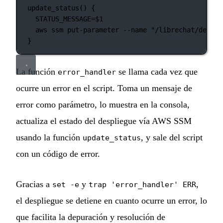
update_status
() {
STATUS_MESSAGE
=
$1
aws
ssm
put-parameter
--name
"/librechat/deploy
}
La función
se llama cada vez que
error_handler
ocurre un error en el script. Toma un mensaje de
error como parámetro, lo muestra en la consola,
actualiza el estado del despliegue vía AWS SSM
usando la función
, y sale del script
update_status
con un código de error.
Gracias a
y
,
set -e
trap 'error_handler' ERR
el despliegue se detiene en cuanto ocurre un error, lo
que facilita la depuración y resolución de