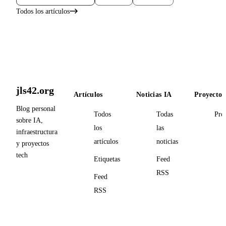
Todos los artículos
jls42.org
Artículos
Noticias IA
Proyectos
Blog personal
Todos
Todas
Pro
sobre IA,
los
las
infraestructura
artículos
noticias
y proyectos
tech
Etiquetas
Feed
RSS
Feed
RSS