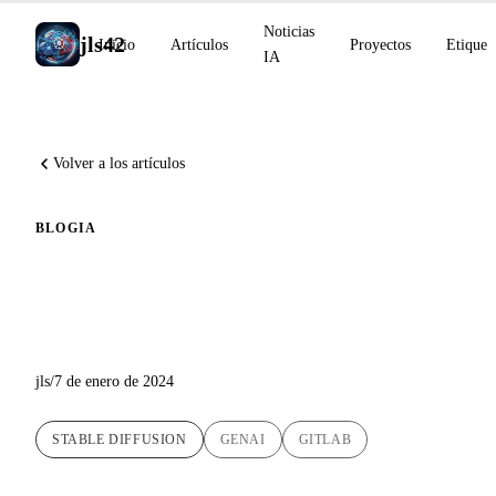
Noticias
jls42
Inicio
Artículos
Proyectos
Etiquet
IA
Volver a los artículos
BLOG
IA
Descubrimiento de Stable
Diffusion
jls
/
7 de enero de 2024
STABLE DIFFUSION
GENAI
GITLAB