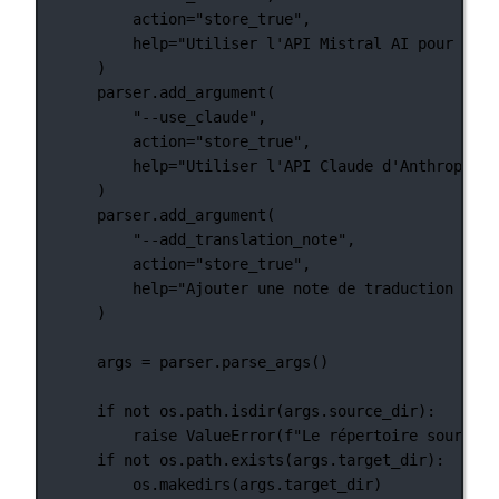
action
=
"store_true"
,
help
=
"Utiliser l'API Mistral AI pour la t
)
parser.add_argument(
"--use_claude"
,
action
=
"store_true"
,
help
=
"Utiliser l'API Claude d'Anthropic p
)
parser.add_argument(
"--add_translation_note"
,
action
=
"store_true"
,
help
=
"Ajouter une note de traduction au c
)
args 
=
 parser.parse_args()
if
not
 os.path.isdir(args.source_dir):
raise
ValueError
(
f
"Le répertoire source s
if
not
 os.path.exists(args.target_dir):
os.makedirs(args.target_dir)