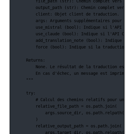
file_path (str): Chemin complet vers le f
output_path (str): Chemin complet vers le
client: Objet client de traduction.
args: Arguments supplémentaires pour la t
use_mistral (bool): Indique si l'API Mist
use_claude (bool): Indique si l'API Claud
add_translation_note (bool): Indique si u
force (bool): Indique si la traduction do
Returns:
None. Le résultat de la traduction est éc
En cas d'échec, un message est imprimé po
"""
try
:
# Calcul des chemins relatifs pour un aff
relative_file_path 
=
 os.path.join(
args.source_dir, os.path.relpath(file
)
relative_output_path 
=
 os.path.join(
args.target_dir, os.path.relpath(outp