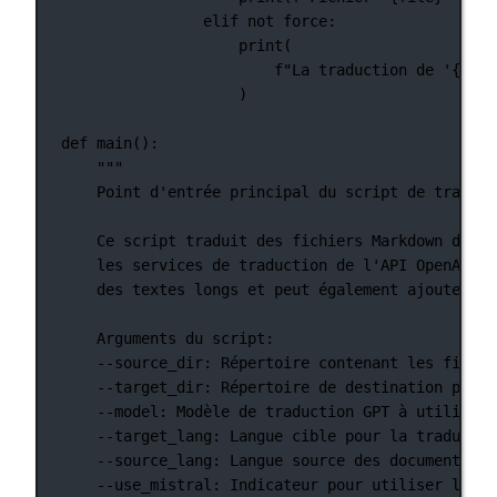
elif
not
 force:
print
(
f
"La traduction de '
{
file
)
def
main
():
"""
Point d'entrée principal du script de traduct
Ce script traduit des fichiers Markdown d'une
les services de traduction de l'API OpenAI, M
des textes longs et peut également ajouter un
Arguments du script:
--source_dir: Répertoire contenant les fichie
--target_dir: Répertoire de destination pour 
--model: Modèle de traduction GPT à utiliser.
--target_lang: Langue cible pour la traductio
--source_lang: Langue source des documents.
--use_mistral: Indicateur pour utiliser l'API