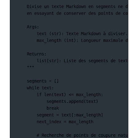
Divise un texte Markdown en segments ne dépas
en essayant de conserver des points de coupur
Args:
text (str): Texte Markdown à diviser.
max_length (int): Longueur maximale de ch
Returns:
list[str]: Liste des segments de texte Ma
"""
segments 
=
 []
while
 text:
if
len
(text) 
<=
 max_length:
segments.append(text)
break
segment 
=
 text[:max_length]
next_index 
=
 max_length
# Recherche de points de coupure naturels