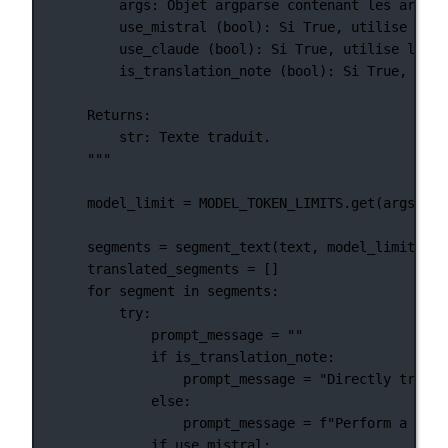
args: Objet argparse contenant les argume
use_mistral (bool): Si True, utilise l'AP
use_claude (bool): Si True, utilise l'API
is_translation_note (bool): Si True, le t
Returns:
str: Texte traduit.
"""
model_limit 
=
MODEL_TOKEN_LIMITS
.get(args.mod
segments 
=
 segment_text(text, model_limit)
translated_segments 
=
 []
for
 segment 
in
 segments:
try
:
prompt_message 
=
""
if
 is_translation_note:
prompt_message 
=
"Directly transl
else
:
prompt_message 
=
f
"Perform a dire
if
 use_mistral: