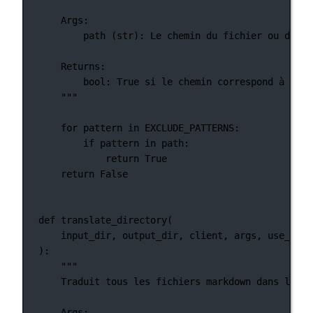
Args:
path (str): Le chemin du fichier ou du ré
Returns:
bool: True si le chemin correspond à l'un
"""
for
 pattern 
in
EXCLUDE_PATTERNS
:
if
 pattern 
in
 path:
return
True
return
False
def
translate_directory
(
input_dir, output_dir, client, args, use_mist
):
"""
Traduit tous les fichiers markdown dans le ré
Args: