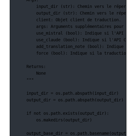
input_dir (str): Chemin vers le répertoir
output_dir (str): Chemin vers le répertoi
client: Objet client de traduction.
args: Arguments supplémentaires pour la t
use_mistral (bool): Indique si l'API Mist
use_claude (bool): Indique si l'API Claud
add_translation_note (bool): Indique si u
force (bool): Indique si la traduction do
Returns:
None
"""
input_dir 
=
 os.path.abspath(input_dir)
output_dir 
=
 os.path.abspath(output_dir)
if
not
 os.path.exists(output_dir):
os.makedirs(output_dir)
output_base_dir 
=
 os.path.basename(output_dir