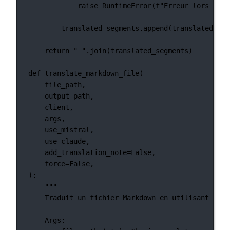
raise
RuntimeError
(
f
"Erreur lors de l
translated_segments.append(translated_tex
return
" "
.join(translated_segments)
def
translate_markdown_file
(
file_path,
output_path,
client,
args,
use_mistral,
use_claude,
add_translation_note
=
False
,
force
=
False
,
):
"""
Traduit un fichier Markdown en utilisant les 
Args: