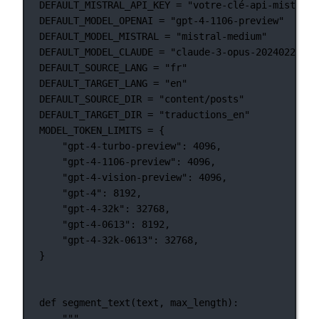
DEFAULT_MISTRAL_API_KEY
=
"votre-clé-api-mistral-
DEFAULT_MODEL_OPENAI
=
"gpt-4-1106-preview"
DEFAULT_MODEL_MISTRAL
=
"mistral-medium"
DEFAULT_MODEL_CLAUDE
=
"claude-3-opus-20240229"
DEFAULT_SOURCE_LANG
=
"fr"
DEFAULT_TARGET_LANG
=
"en"
DEFAULT_SOURCE_DIR
=
"content/posts"
DEFAULT_TARGET_DIR
=
"traductions_en"
MODEL_TOKEN_LIMITS
=
 {
"gpt-4-turbo-preview"
: 
4096
,
"gpt-4-1106-preview"
: 
4096
,
"gpt-4-vision-preview"
: 
4096
,
"gpt-4"
: 
8192
,
"gpt-4-32k"
: 
32768
,
"gpt-4-0613"
: 
8192
,
"gpt-4-32k-0613"
: 
32768
,
}
def
segment_text
(text, max_length):
"""