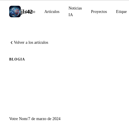
Noticias
jls42
Inicio
Artículos
Proyectos
Etiquet
IA
Volver a los artículos
BLOG
IA
Evolución del Script de
Traducción Automática:
Integración de Claude de
Anthropic
Votre Nom
/
7 de marzo de 2024