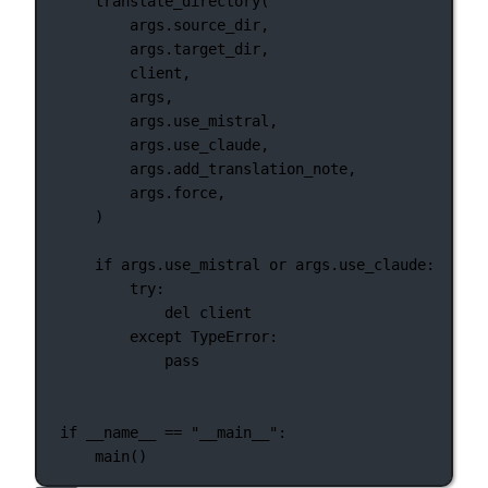
translate_directory(
args.source_dir,
args.target_dir,
client,
args,
args.use_mistral,
args.use_claude,
args.add_translation_note,
args.force,
)
if
 args.use_mistral 
or
 args.use_claude:
try
:
del
 client
except
TypeError
:
pass
if
__name__
==
"__main__"
:
main()