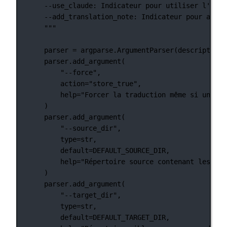
--use_claude: Indicateur pour utiliser l'API 
--add_translation_note: Indicateur pour ajout
"""
parser 
=
 argparse.ArgumentParser(
description
=
parser.add_argument(
"--force"
,
action
=
"store_true"
,
help
=
"Forcer la traduction même si une tr
)
parser.add_argument(
"--source_dir"
,
type
=
str
,
default
=
DEFAULT_SOURCE_DIR
,
help
=
"Répertoire source contenant les fic
)
parser.add_argument(
"--target_dir"
,
type
=
str
,
default
=
DEFAULT_TARGET_DIR
,