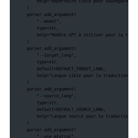
help
=
"Répertoire cible pour sauvegarder l
)
parser.add_argument(
"--model"
,
type
=
str
,
help
=
"Modèle GPT à utiliser pour la tradu
)
parser.add_argument(
"--target_lang"
,
type
=
str
,
default
=
DEFAULT_TARGET_LANG
,
help
=
"Langue cible pour la traduction"
,
)
parser.add_argument(
"--source_lang"
,
type
=
str
,
default
=
DEFAULT_SOURCE_LANG
,
help
=
"Langue source pour la traduction"
,
)
parser.add_argument(
"--use_mistral"
,